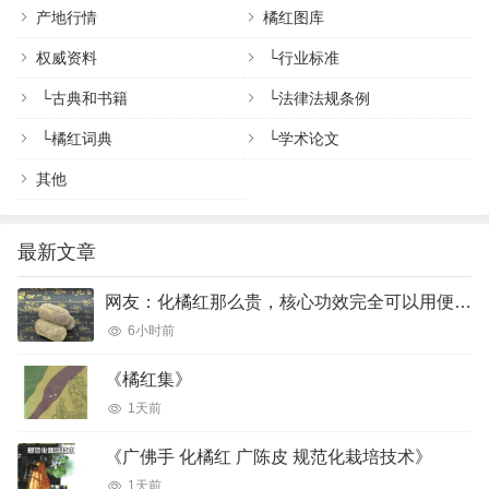
产地行情
橘红图库
权威资料
└
行业标准
└
古典和书籍
└
法律法规条例
└
橘红词典
└
学术论文
其他
最新文章
网友：化橘红那么贵，核心功效完全可以用便宜的橘红、陈皮完美代替吗？
6小时前
《橘红集》
1天前
《广佛手 化橘红 广陈皮 规范化栽培技术》
1天前