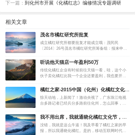
下一篇：
到化州市开展《化橘红志》编修情况专题调研
相关文章
茂名市橘红研究所批复
成立橘红研究所都要批复才能成立哦：茂民民
〔2014〕26号茂名市橘红研究所筹备组：报来申请
成立茂名市橘红研究所的材料收悉。经审查，符合
国务院《民办非企业单位登记管理暂行条例》的规
听说他天猫店一年盈利50万
定，同意茂名市橘红研究所成立登记，具备法人资
传统化橘红企业有时候前往天猫一看，哇，这个小
格，发给《民办非企业单位（法人）登记证书》。
伙子卖化橘红比我一个企业还要盈利，我也要开一
请按有关规定履行民办非企业单位法人…
个...…
橘红之家-2015中国（化州）化橘红文化节
媒体报道
惊天动地，上新闻了！激动央视了，广东珠江电视
台多路记者已经兵分多路前往化州，怎么回事，怎
么回事，快快围观！第二届中国化州化橘红文化节
已经登台珠江电视台9点新闻，25号还要霸占整个黄
我不用出席，我就通晓化橘红文化节，这
金晚上节目时间！化州橘红就是这么任性！（8月25
一切都是因为...
没错，我就是这么牛逼！我及早看了橘红之家的早
日中午更新：视频播出变动，信息已经更新）橘红
报，所以我通晓化橘红。是的，移动互联网时代，
之家作为最大化州橘红行业网站…