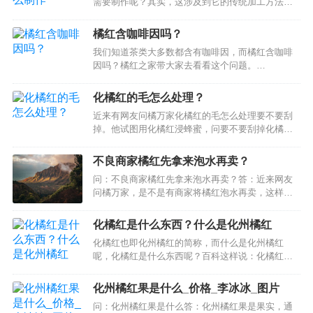
需要制作呢？其实，这涉及到它的传统加工方法以
及真假辨别的问题。一般上，我们知道生的化州橘
红是不宜使用的，因此需要加工。化州橘红的概
橘红含咖啡因吗？
念：化橘红，中药名。为芸香科植物化州柚或柚的
我们知道茶类大多数都含有咖啡因，而橘红含咖啡
未成熟或近成熟的干燥外层果皮。前者习称“毛橘
因吗？橘红之家带大家去看看这个问题。…
红”，后者习称“光七爪”、“光五爪”。…
化橘红的毛怎么处理？
近来有网友问橘万家化橘红的毛怎么处理要不要刮
掉。他试图用化橘红浸蜂蜜，问要不要刮掉化橘红
的毛。原来其实是不用的，它也是化橘红的一部
分，是不需要处理的。就像平时我们泡化橘红片
不良商家橘红先拿来泡水再卖？
喝，直接类似泡茶一样用就可以。这样的话，你知
问：不良商家橘红先拿来泡水再卖？答：近来网友
道化橘红关于它的绒毛的一些知识了吗。…
问橘万家，是不是有商家将橘红泡水再卖，这样有
什么好处？原来却是存在这样的情况，不过估计不
是很多吧，化州大多数橘红企业都是有良心的。这
化橘红是什么东西？什么是化州橘红
么做的好处就是橘红切片可以比较深色，冒充陈年
化橘红也即化州橘红的简称，而什么是化州橘红
货，实际上只有1年的，品质没有提升，价格却提升
呢，化橘红是什么东西呢？百科这样说：化橘红是
了不少，一些商家例如说他们家的6年…
一种名贵中药材，具有散寒燥湿，利气消疾，止
咳、健脾消食等功效，有“南方人参”之称。明清时期
化州橘红果是什么_价格_李冰冰_图片
曾列为宫廷贡品。因其具有独特的健胃行气、化痰
问：化州橘红果是什么答：化州橘红果是果实，通
止咳的药用效果而被确定为中医药物。…