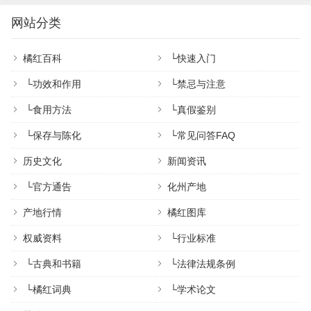
网站分类
橘红百科
└
快速入门
└
功效和作用
└
禁忌与注意
└
食用方法
└
真假鉴别
└
保存与陈化
└
常见问答FAQ
历史文化
新闻资讯
└
官方通告
化州产地
产地行情
橘红图库
权威资料
└
行业标准
└
古典和书籍
└
法律法规条例
└
橘红词典
└
学术论文