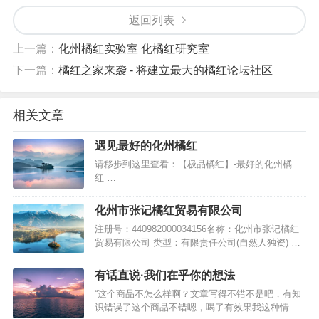
返回列表
上一篇：
化州橘红实验室 化橘红研究室
下一篇：
橘红之家来袭 - 将建立最大的橘红论坛社区
相关文章
遇见最好的化州橘红
请移步到这里查看：【极品橘红】-最好的化州橘
红 …
化州市张记橘红贸易有限公司
注册号：440982000034156名称：化州市张记橘红
贸易有限公司 类型：有限责任公司(自然人独资) 法
定代表人：张国宇注册资本：50万人民币元成立日
期：2014年11月27日住所：化州市河西街道解放路
有话直说·我们在乎你的想法
252号 营业期限自：2014年11月27日 营业期限至：
“这个商品不怎么样啊？文章写得不错不是吧，有知
长期 经营范围：种植：橘红；加工、销…
识错误了这个商品不错嗯，喝了有效果我这种情况