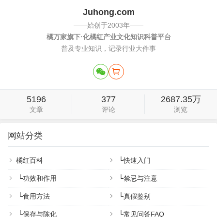
Juhong.com
——始创于2003年——
橘万家旗下·化橘红产业文化知识科普平台
普及专业知识，记录行业大件事
5196
377
2687.35万
文章
评论
浏览
网站分类
橘红百科
└
快速入门
└
功效和作用
└
禁忌与注意
└
食用方法
└
真假鉴别
└
保存与陈化
└
常见问答FAQ