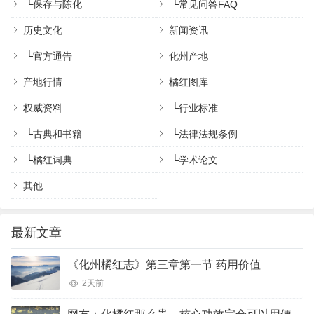
└
保存与陈化
└
常见问答FAQ
历史文化
新闻资讯
└
官方通告
化州产地
产地行情
橘红图库
权威资料
└
行业标准
└
古典和书籍
└
法律法规条例
└
橘红词典
└
学术论文
其他
最新文章
《化州橘红志》第三章第一节 药用价值
2天前