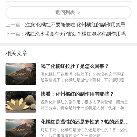
返回列表
上一篇：
注意:化橘红不要随便吃 化州橘红的副作用禁忌
下一篇：
橘红泡水喝竟有6个害处？橘红泡水有副作用吗
相关文章
喝了化橘红拉肚子是怎么回事？
喝化橘红导致腹泻（拉肚子）？有没有这等事呢，
通常情况下，化橘红是温性中药材，可以起到暖胃
的作用，基本是不存在这种情况的。不过一些体质
的人可能导致了腹泻的情况：什么是腹泻（拉肚
快看：化州橘红的副作用有哪些？
子）腹泻是一种常见症状，俗称“拉肚子”，是指排便
说到化州橘红的副作用，很多人保持警惕，因为是
次数明显超过平日习惯的频率，粪质稀薄，水分增
药三分毒。特别是对于一些特定人员，例如：孕
加，每日排便量超过200g，或含未…
妇、小孩、老人需要提高觉悟，看看它是否适合自
己。这次，橘红之家带你认真系统地了解化州橘红
化橘红是温性的还是寒性的？热的还是凉
的副作用：化州橘红：为了避免初次接触化州橘红
的？
对症下药，化橘红是温性的还是寒性的？答：温性
的消费者不了解，我们来认识一下真正的它是怎样
的。我们来看看它温性的一些记载。…
的，同样地，也避免和八仙果等混淆的产品…