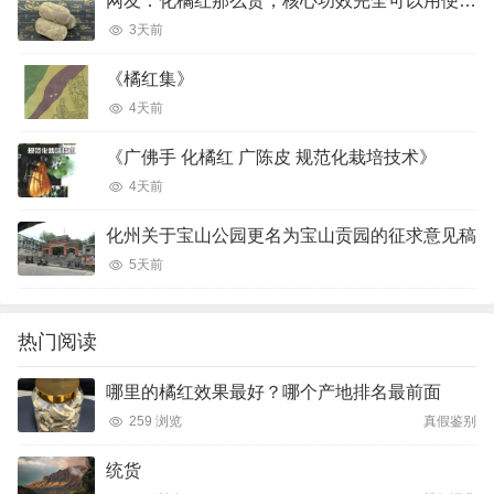
网友：化橘红那么贵，核心功效完全可以用便宜的橘红、陈皮完美代替吗？
3天前
《橘红集》
4天前
《广佛手 化橘红 广陈皮 规范化栽培技术》
4天前
化州关于宝山公园更名为宝山贡园的征求意见稿
5天前
热门阅读
哪里的橘红效果最好？哪个产地排名最前面
259 浏览
真假鉴别
统货