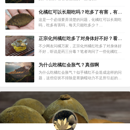
化橘红可以长期吃吗？吃多了有害，有副
作用吗？
这是一个必须要弄清楚的问题，化橘红可以长期吃
吗，吃多有害吗，每天只能吃多少？…
正宗化州橘红吃多了对身体好不好？看完
才放心
不少网友问橘万家，正宗化州橘红吃多了对身体好
不好，听说是药三分毒？笔者询问了一些化橘红人
士，发现他们其实每天，或者经常都是喝化州橘
红，有时候用一片化州橘红加一些茶一起泡，时间
为什么吃橘红会胀气？真假啊
很长，往往超过好多年，但是身体却没有什么影
为什么吃橘红会胀气？似乎橘红不会造成这样的问
响。所以，对于健康的人士来说，应该对身体没有
题，这些症状不排除是胃肠蠕动力不足所引起的肠
问题。笔者考察了网上百科，看起来如果自身…
胃胀气。看起来化州橘红对胀气似乎没有必然的联
系，根据自身情况建议询问医师。…