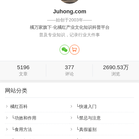
Juhong.com
——始创于2003年——
橘万家旗下·化橘红产业文化知识科普平台
普及专业知识，记录行业大件事
5196
377
2690.53万
文章
评论
浏览
网站分类
橘红百科
└
快速入门
└
功效和作用
└
禁忌与注意
└
食用方法
└
真假鉴别