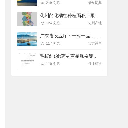
249 浏览
橘红词典
化州的化橘红种植面积上限在哪里？
124 浏览
化州产地
广东省农业厅：一村一品，橘红村有3个
117 浏览
官方通告
毛橘红(胎)药材商品规格等级标准 T/GDATCM 0004－2023
110 浏览
行业标准