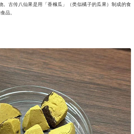
物。古传八仙果是用「香橼瓜」（类似橘子的瓜果）制成的食
的食品。
。
。