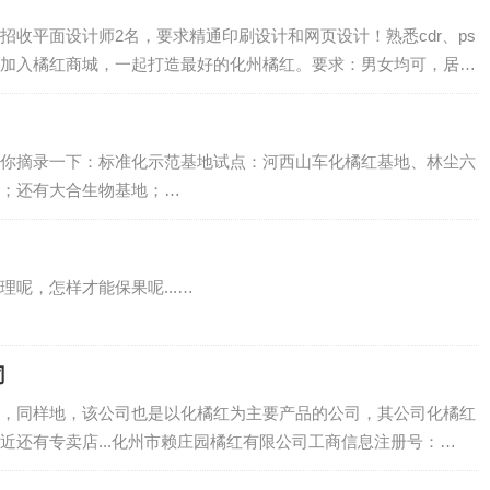
招收平面设计师2名，要求精通印刷设计和网页设计！熟悉cdr、ps
加入橘红商城，一起打造最好的化州橘红。要求：男女均可，居住
大洋+部分奖金时限：2014年，10月24号到双十一之前联系方式请查
你摘录一下：标准化示范基地试点：河西山车化橘红基地、林尘六
；还有大合生物基地；…
呢，怎样才能保果呢...…
司
，同样地，该公司也是以化橘红为主要产品的公司，其公司化橘红
近还有专卖店...化州市赖庄园橘红有限公司工商信息注册号：
称：化州市赖庄园橘红有限公司 类型：有限责任公司(自然人投资或控股) 法