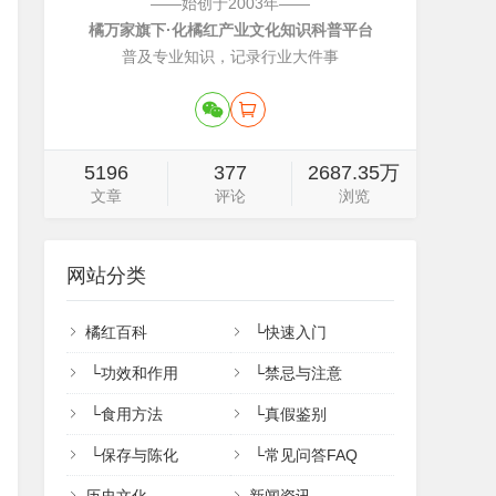
——始创于2003年——
橘万家旗下·化橘红产业文化知识科普平台
普及专业知识，记录行业大件事
5196
377
2687.35万
文章
评论
浏览
网站分类
橘红百科
└
快速入门
└
功效和作用
└
禁忌与注意
└
食用方法
└
真假鉴别
└
保存与陈化
└
常见问答FAQ