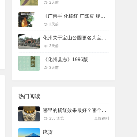
2天前
《广佛手 化橘红 广陈皮 规范化栽培技术》
2天前
化州关于宝山公园更名为宝山贡园的征求意见稿
3天前
《化州县志》1996版
3天前
热门阅读
哪里的橘红效果最好？哪个产地排名最前面
253 浏览
真假鉴别
统货