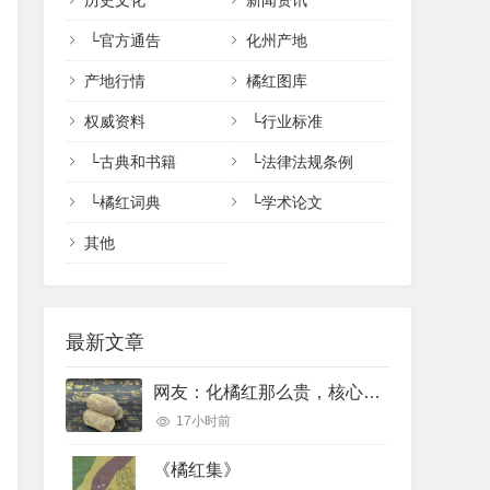
历史文化
新闻资讯
└
官方通告
化州产地
产地行情
橘红图库
权威资料
└
行业标准
└
古典和书籍
└
法律法规条例
└
橘红词典
└
学术论文
其他
最新文章
网友：化橘红那么贵，核心功效完全可以用便宜的橘红、陈皮完美代替吗？
17小时前
《橘红集》