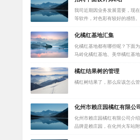
我司近期因业务发展需要，现在
等软件，对色彩有较好的感悟。
化州市区，有作品薪资：2000
看本站底部或者联系客服了…
化橘红基地汇集
化橘红基地都有哪些呢？下面为
马岭化橘红基地、美华橘红基地
橘红结果树的管理
橘红树结果了，那么应该怎么管理
化州市赖庄园橘红有限公
化州市赖庄园橘红有限公司介绍
品牌是赖庄园，在化州火车站附
440982000030538 名