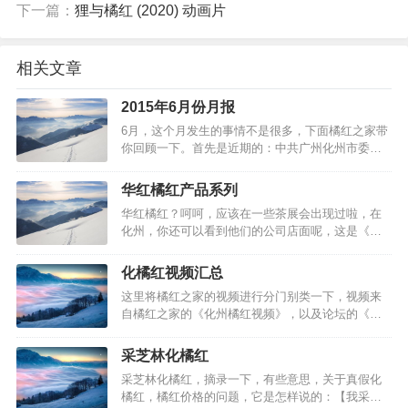
下一篇：
狸与橘红 (2020) 动画片
相关文章
2015年6月份月报
6月，这个月发生的事情不是很多，下面橘红之家带
你回顾一下。首先是近期的：中共广州化州市委书
记邓永明到访中国县域经济发展中心（专门从事我
国县域经济研究与服务的权威机构。中心由200余名
华红橘红产品系列
国内各领域、各学科，既有理论研究功底又有实践
华红橘红？呵呵，应该在一些茶展会出现过啦，在
经验的知名专家组成。大概是可以为区域县级经济
化州，你还可以看到他们的公司店面呢，这是《化
提供参考建议吧）。该中心和领导…
州市华红土特产有限公司》旗下的化橘红品牌。1.化
橘红胎片化橘红胎果是指橘红果还没有长成成年果
化橘红视频汇总
就开始采摘的幼小果实，一般正宗化橘红的胎果表
这里将橘红之家的视频进行分门别类一下，视频来
面一层绒毛覆盖率能达到95%以上，所切出来的橘
自橘红之家的《化州橘红视频》，以及论坛的《视
红片一般以实心居 多，片型表面…
频》，这些视频大概涵盖了所有所能找到的，比较
有用的化橘红视频，例如关于企业宣传片的，关于
采芝林化橘红
橘红知识的，关于种植技术的，关于食用的，关于
采芝林化橘红，摘录一下，有些意思，关于真假化
新闻的：（温馨提示：需要注意的是，视频可能需
橘红，橘红价格的问题，它是怎样说的：【我采芝
要电脑才能浏览，或者需要转到其他网站…