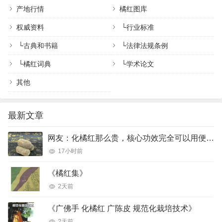
产地行情
橘红图库
权威资料
└
行业标准
└
古典和书籍
└
法律法规条例
└
橘红词典
└
学术论文
其他
最新文章
网友：化橘红那么贵，核心功效完全可以用便宜的橘红、陈皮完美代替吗？
17小时前
《橘红集》
2天前
《广佛手 化橘红 广陈皮 规范化栽培技术》
2天前