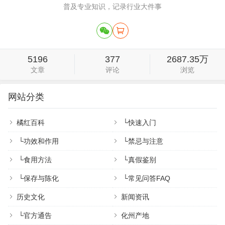
普及专业知识，记录行业大件事
5196
377
2687.35万
文章
评论
浏览
网站分类
橘红百科
└
快速入门
└
功效和作用
└
禁忌与注意
└
食用方法
└
真假鉴别
└
保存与陈化
└
常见问答FAQ
历史文化
新闻资讯
└
官方通告
化州产地