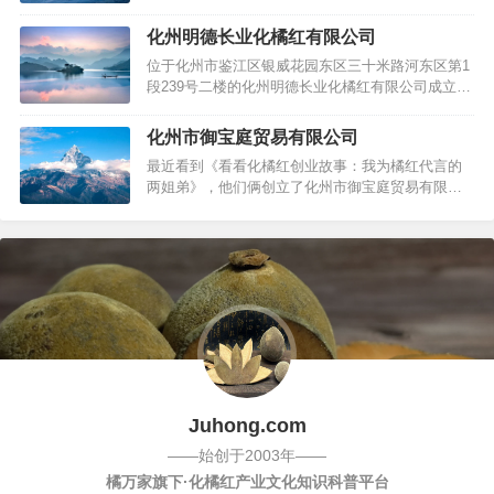
林化橘红】288元/瓶。自有基地种植，GMP药厂生
产，从根源上杜绝重金属、农药残留、生长激素；
化州明德长业化橘红有限公司
严格控制水分和杂质含量，在合格标准范围内。
位于化州市鉴江区银威花园东区三十米路河东区第1
【一部分商家】168元/瓶。承包农民基地，工厂生
段239号二楼的化州明德长业化橘红有限公司成立于
产，但无法确定是否有重金属，…
2013年末，法定代表人罗土荃，这是一间这样的公
司：批发、零售：橘红果、橘红片、橘红花；批发
化州市御宝庭贸易有限公司
兼零售：预包装食品、散装食品。旗下化州橘红品
最近看到《看看化橘红创业故事：我为橘红代言的
牌应该是御橘好，一种化橘红凉茶。是不是跟这个
两姐弟》，他们俩创立了化州市御宝庭贸易有限公
公司很相似：广州好橘鸿商贸…
司，有些好奇。不刷刷存在感，人家还真不知道有
这等事！不刷刷存在感，你成立公司干嘛化州市御
宝庭贸易有限公司成立于2012年09月，位于化州市
河东东堤路172号，法人是柯东杏；看到其经营范围
批发兼零售：预包装食品、散…
Juhong.com
——始创于2003年——
橘万家旗下·化橘红产业文化知识科普平台