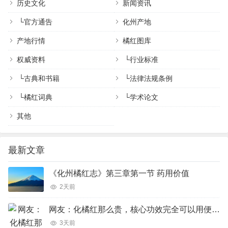
历史文化
新闻资讯
└
官方通告
化州产地
产地行情
橘红图库
权威资料
└
行业标准
└
古典和书籍
└
法律法规条例
└
橘红词典
└
学术论文
其他
最新文章
《化州橘红志》第三章第一节 药用价值
2天前
网友：化橘红那么贵，核心功效完全可以用便宜的橘红、陈皮完美代替吗？
3天前