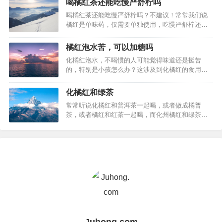
喝橘红茶还能吃慢严舒柠吗
痈疽初起或溃后热毒尚盛等实证，以及阴虚阳亢
喝橘红茶还能吃慢严舒柠吗？不建议！常常我们说
者，均须禁服。由于长期大量采挖，近几年来野生
橘红是单味药，仅需要单独使用，吃慢严舒柠还是
黄芪的数量急剧减少，有趋于绝灭的危…
建议分隔1个小时以上，根据自身的情况还建议问一
下医生。…
橘红泡水苦，可以加糖吗
化橘红泡水，不喝惯的人可能觉得味道还是挺苦
的，特别是小孩怎么办？这涉及到化橘红的食用问
题。咳嗽有痰可以吃糖吗？有医生这样回答：因为
咳嗽吃太多甜食，容易刺激呼吸道加重咳嗽的，可
化橘红和绿茶
口服止咳糖浆治疗。儿童咳嗽有痰能吃糖吗？根据
常常听说化橘红和普洱茶一起喝，或者做成橘普
中医理论，甜为甘，甘属土味，与脾相对应。所以
茶，或者橘红和红茶一起喝，而化州橘红和绿茶
说，脾最喜甜味，但脾又为生痰之源，过度…
呢？看看百科对绿茶的介绍：绿茶（Green Tea），
是中国的主要茶类之一，是指采取茶树的新叶或
芽，未经发酵，经杀青、整形、烘干等工艺而制作
的饮品。其制成品的色泽和冲泡后的茶汤较多的保
存了鲜茶叶的绿色格调。绿茶是未经…
Juhong.com