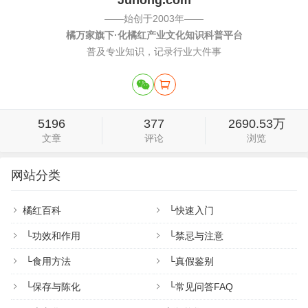
——始创于2003年——
橘万家旗下·化橘红产业文化知识科普平台
普及专业知识，记录行业大件事
5196
377
2690.53万
文章
评论
浏览
网站分类
橘红百科
└
快速入门
└
功效和作用
└
禁忌与注意
└
食用方法
└
真假鉴别
└
保存与陈化
└
常见问答FAQ