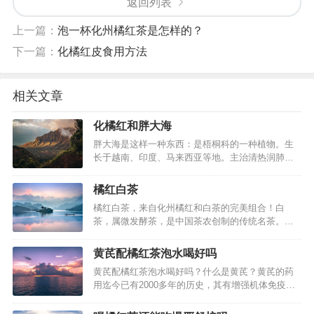
返回列表
上一篇：
泡一杯化州橘红茶是怎样的？
下一篇：
化橘红皮食用方法
相关文章
化橘红和胖大海
胖大海是这样一种东西：是梧桐科的一种植物。生
长于越南、印度、马来西亚等地。主治清热润肺，
利咽解毒，润肠通便。用于肺热声哑，干咳无痰，
咽喉干痛，热结便闭，头痛目赤。因此可以看到它
橘红白茶
是寒性的。那么它和化橘红一起混合泡可以吗？胖
橘红白茶，来自化州橘红和白茶的完美组合！白
大海的使用方法和橘红一样，1～2枚，沸水泡服或
茶，属微发酵茶，是中国茶农创制的传统名茶。中
煎服；它不适合脾虚寒泻者，感冒者貌…
国六大茶类之一。指一种采摘后，不经杀青或揉
捻，只经过晒或文火干燥后加工的茶。具有外形芽
黄芪配橘红茶泡水喝好吗
毫完整，满身披毫，毫香清鲜，汤色黄绿清澈，滋
黄芪配橘红茶泡水喝好吗？什么是黄芪？黄芪的药
味清淡回甘的的品质特点。 属轻微发酵茶，是中国
用迄今已有2000多年的历史，其有增强机体免疫功
茶类中的特殊珍品。因其成品茶多为芽头，…
能、保肝、利尿、抗衰老、抗应激、降压和较广泛
的抗菌作用。但表实邪盛，气滞湿阻，食积停滞，