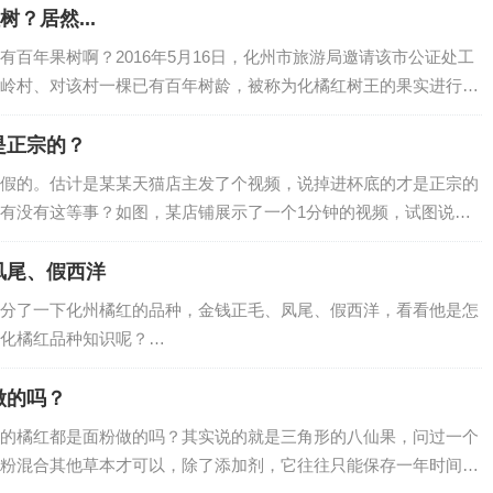
？居然...
百年果树啊？2016年5月16日，化州市旅游局邀请该市公证处工
岭村、对该村一棵已有百年树龄，被称为化橘红树王的果实进行公
。据了解，这棵被称为树王的化橘红树是平定镇积田村委会大岭村
年即19…
是正宗的？
假的。估计是某某天猫店主发了个视频，说掉进杯底的才是正宗的
有没有这等事？如图，某店铺展示了一个1分钟的视频，试图说明
吗？事实上，化橘红的生产方向有2条，一条是食品方向，一条是
边的杯子的“*…
凤尾、假西洋
分了一下化州橘红的品种，金钱正毛、凤尾、假西洋，看看他是怎
化橘红品种知识呢？…
做的吗？
的橘红都是面粉做的吗？其实说的就是三角形的八仙果，问过一个
粉混合其他草本才可以，除了添加剂，它往往只能保存一年时间。