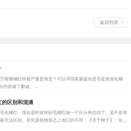
返回列表
？
万客隆橘红怀疑严重是假货？可以寻找客服鉴别是否是真假化橘
部分内容做了删减。…
红的区别和混淆
毛化橘红；现在是时候和副毛橘红做一个区分和总结了。是不是单
家无法区别。首先是植物形态上他们的不同：【关于树干】：化州
一般高0.5-1 米，树冠高…