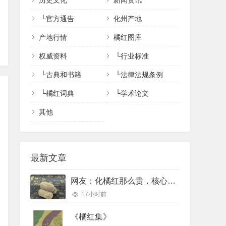
历史文化
新闻资讯
└
官方通告
化州产地
产地行情
橘红图库
权威资料
└
行业标准
└
古典和书籍
└
法律法规条例
└
橘红词典
└
学术论文
其他
最新文章
网友：化橘红那么贵，核心功效完全可以用便宜的橘红、陈皮完美代替吗？
17小时前
《橘红集》