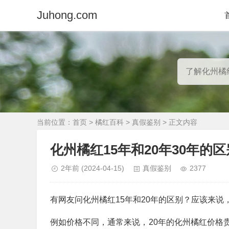
Juhong.com
当前位置：
首页
>
橘红百科
>
真假鉴别
> 正文内容
化州橘红15年和20年30年的区
2年前
(2024-04-15)
真假鉴别
2377
有网友问化州橘红15年和20年的区别？应该来说
例如价格不同，通常来说，20年的化州橘红价格