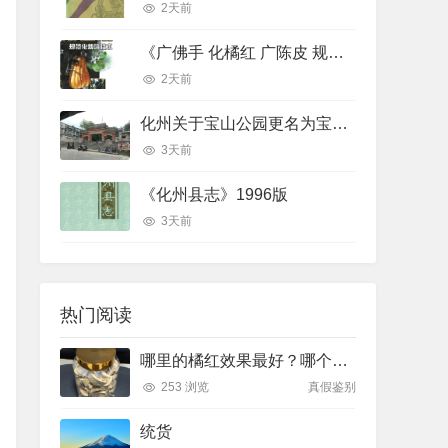
2天前
《广佛手 化橘红 广陈皮 规范化栽培技术》
2天前
化州关于宝山公园更名为宝山贡园的征求意见稿
3天前
《化州县志》1996版
3天前
热门阅读
哪里的橘红效果最好？哪个产地排名最前面
253 浏览
真假鉴别
统货