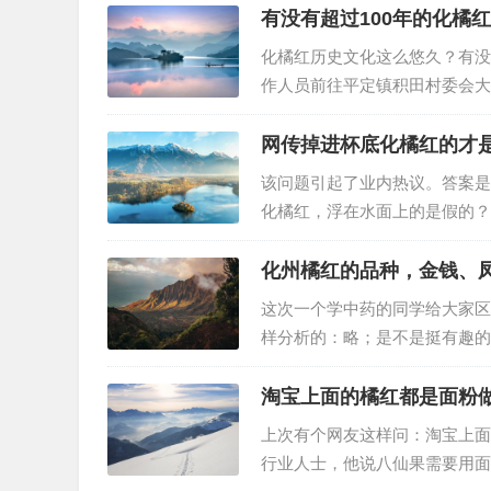
有没有超过100年的化橘红树
化橘红历史文化这么悠久？有没有
作人员前往平定镇积田村委会大
证，并将其加工产品作慈善拍卖
村民陈草金老伯的父亲在民国五
网传掉进杯底化橘红的才
该问题引起了业内热议。答案是
化橘红，浮在水面上的是假的？
他家的橘红才是真品，事实上是
药品方向。很明显，视频当中右
化州橘红的品种，金钱、
这次一个学中药的同学给大家区
样分析的：略；是不是挺有趣的
淘宝上面的橘红都是面粉
上次有个网友这样问：淘宝上面
行业人士，他说八仙果需要用面