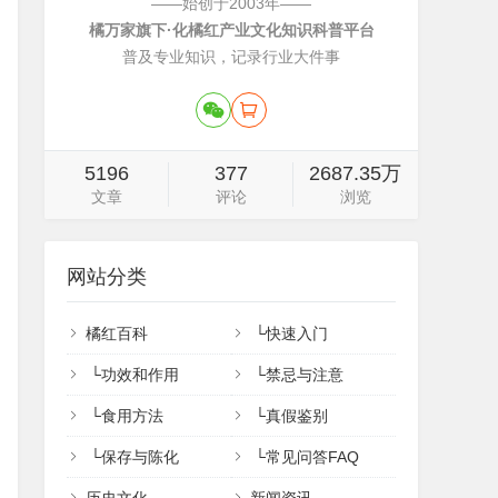
——始创于2003年——
橘万家旗下·化橘红产业文化知识科普平台
普及专业知识，记录行业大件事
5196
377
2687.35万
文章
评论
浏览
网站分类
橘红百科
└
快速入门
└
功效和作用
└
禁忌与注意
└
食用方法
└
真假鉴别
└
保存与陈化
└
常见问答FAQ