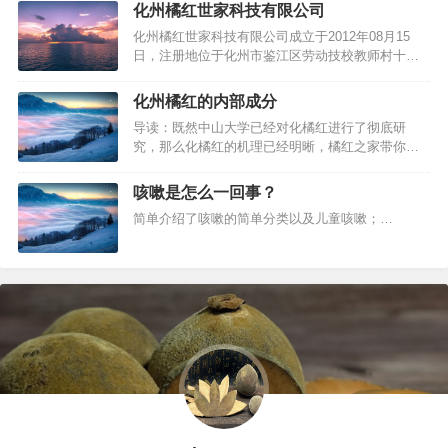
化州考察化橘红。北京是一个重度缺乏化橘红的地
化州橘红世家科技有限公司
方，尤其需要化州橘红，北京专家认为化橘红可能
化州橘红世家科技有限公司成立于2012年08月15
对阴霾引起的呼吸道问题起良好的作用。当然我们
日，注册地位于化州市鉴江区劳动技校教师村十五
的中山大学苏薇薇教授（中山…
米路河东区十段之三130之一号，法定代表人为李亚
妹。经营范围包括化橘红产品的研究、开发、信息
化州橘红的内部成分
技术咨询；销售：化橘红产品[批发兼零售：预包装
导读：既然中山大学已经对化橘红进行了彻底研
食品、散装食品（食用油，干果，坚果，肉类熟食
究，那么化橘红的机理已经明晰，橘红之家带你来
制品，蛋及蛋类制品，面粉…
看看化州橘红的内部成分都有哪些：总黄酮含量约
为15%，黄酮类成分主要有柚皮甙（Navingin）,野
咳嗽是怎么一回事？
漆树甙（Rhoifolin）；还含有异欧前胡素
简单介绍了咳嗽的简单分类以及儿童咳嗽；…
（lsoimperator）,佛手内脂（Borgapten）挥发油
含…