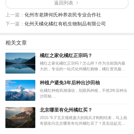
返回列表
上一篇：
化州市老牌何氏种养农民专业合作社
下一篇：
化州天橘化橘红有机生物制品有限公司
相关文章
橘红之家化橘红正宗吗？
橘红之家化橘红正宗吗？怎么样？作为当前国内最
大的，专业的一站式化州橘红购物，橘红资讯服务
网站，销售的产品均保证产品原装正品，和你在化
州橘红原产地化州厂家购买没有区别。橘红之家保
种植户避免3年后种出沙田柚
证产品百分百原产地发货，7天无条件退货，产品假
化橘红种植风潮涌动，别跟风种植，不然3年后种出
一罚十。支持支付宝担保交易，支持货到付款，先
沙田柚.…
验货再收货，即使收货后不满意，依旧…
北京哪里有化州橘红买？
2015-“9.3”北京规模庞大的阅兵才刚刚结束，马上就
有朋友问北京哪里有化州橘红买了？其实说起北
京，橘红之家马上就想起了：北京中药专家团到访