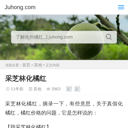
Juhong.com
首页
其他
当前位置：
>
> 正文内容
采芝林化橘红
11年前
其他
3963
采芝林化橘红，摘录一下，有些意思，关于真假化
橘红，橘红价格的问题，它是怎样说的：
【我采芝林化橘红】