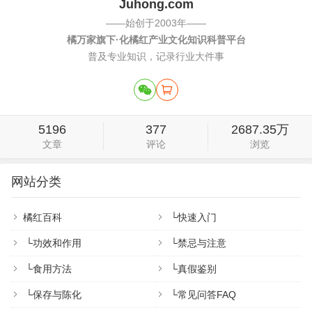
Juhong.com
——始创于2003年——
橘万家旗下·化橘红产业文化知识科普平台
普及专业知识，记录行业大件事
5196
377
2687.35万
文章
评论
浏览
网站分类
橘红百科
└
快速入门
└
功效和作用
└
禁忌与注意
└
食用方法
└
真假鉴别
└
保存与陈化
└
常见问答FAQ