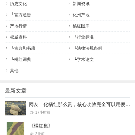
历史文化
新闻资讯
└
官方通告
化州产地
产地行情
橘红图库
权威资料
└
行业标准
└
古典和书籍
└
法律法规条例
└
橘红词典
└
学术论文
其他
最新文章
网友：化橘红那么贵，核心功效完全可以用便宜的橘红、陈皮完美代替吗？
17小时前
《橘红集》
2天前