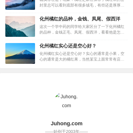
生产方向有2条，一条是食品方向，一条是药品方
封里总可以看到底部有很多绒毛，有些还是厚厚的
向。很明显，视频当中右边的杯子的“*…
一层，虽然如此，正毛的化州橘红怎么保存，看起
来也是正毛的，除非保存不当超出了10年，绒毛可
化州橘红的品种，金钱、凤尾、假西洋
能只剩下稀少的了。市面上很多橘红片都没有绒
这次一个学中药的同学给大家区分了一下化州橘红
毛，毛孔粗大，说是陈年橘红片，其实是假冒的，
的品种，金钱正毛、凤尾、假西洋，看看他是怎样
请注意。…
分析的：略；是不是挺有趣的化橘红品种知识
呢？…
化州橘红实心还是空心好？
化州橘红实心还是空心好？实心的通常是小果，空
心的通常是大的橘红果，当然某宝上面常常有店家
反着说。当然是小果的品质好，准确来说，小的更
好。…
Juhong.com
——始创于2003年——