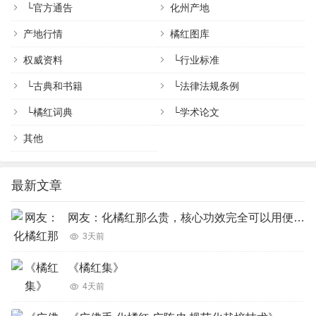
└
官方通告
化州产地
产地行情
橘红图库
权威资料
└
行业标准
└
古典和书籍
└
法律法规条例
└
橘红词典
└
学术论文
其他
最新文章
网友：化橘红那么贵，核心功效完全可以用便宜的橘红、陈皮完美代替吗？
3天前
《橘红集》
4天前