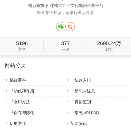
橘万家旗下·化橘红产业文化知识科普平台
普及专业知识，记录行业大件事
5196
377
2690.24万
文章
评论
浏览
网站分类
橘红百科
└
快速入门
└
功效和作用
└
禁忌与注意
└
食用方法
└
真假鉴别
└
保存与陈化
└
常见问答FAQ
历史文化
新闻资讯