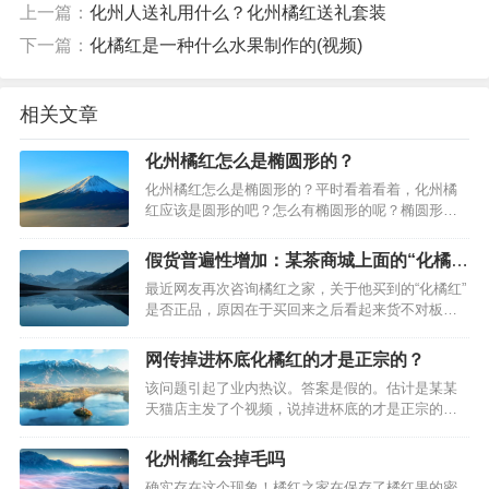
上一篇：
化州人送礼用什么？化州橘红送礼套装
下一篇：
化橘红是一种什么水果制作的(视频)
相关文章
化州橘红怎么是椭圆形的？
化州橘红怎么是椭圆形的？平时看着看着，化州橘
红应该是圆形的吧？怎么有椭圆形的呢？椭圆形
的，或者说是长条形的化州橘红是将橘红果经过物
理性质的压制而来的，和圆形橘红果并没有本质区
假货普遍性增加：某茶商城上面的“化橘
别，仅有外观方面的差别。他的用处通常是为了美
红”
最近网友再次咨询橘红之家，关于他买到的“化橘红”
观和适应各种礼盒包装的。…
是否正品，原因在于买回来之后看起来货不对板。
很显然，网友反映打开并没有闻到芬香（化橘红的
挥发油），同时看起来毛色基本没有，所以基本可
网传掉进杯底化橘红的才是正宗的？
以判断并非原产地化州市的化橘红。…
该问题引起了业内热议。答案是假的。估计是某某
天猫店主发了个视频，说掉进杯底的才是正宗的化
橘红，浮在水面上的是假的？有没有这等事？如
图，某店铺展示了一个1分钟的视频，试图说明他家
化州橘红会掉毛吗
的橘红才是真品，事实上是吗？事实上，化橘红的
确实存在这个现象！橘红之家在保存了橘红果的密