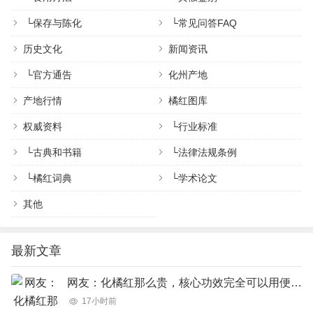
└
保存与陈化
└
常见问答FAQ
历史文化
新闻资讯
└
官方通告
化州产地
产地行情
橘红图库
权威资料
└
行业标准
└
古典和书籍
└
法律法规条例
└
橘红词典
└
学术论文
其他
最新文章
网友：化橘红那么贵，核心功效完全可以用便宜的橘红、陈皮完美代替吗？
17小时前