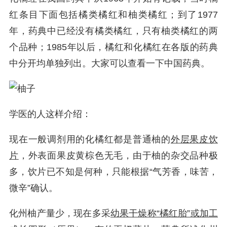
红条目下面包括橘类橘红和柚类橘红；到了1977
年，药典中已经没有橘类橘红，只有柚类橘红的两
个品种；1985年以后，橘红和化橘红在各版的药典
中分开均单独列出。大家可以查看一下中国药典。
学医的人这样介绍：
现在一般调剂用的化橘红都是普通柚的
外层果皮饮
片
，外表面果皮黄棕色无毛，由于柚的杂交品种极
多，饮片已不知是何种，只能根据“气芳香，味苦，
微辛”确认。
化州柚产量少，现在多采
幼果干燥称“橘红胎”或加工