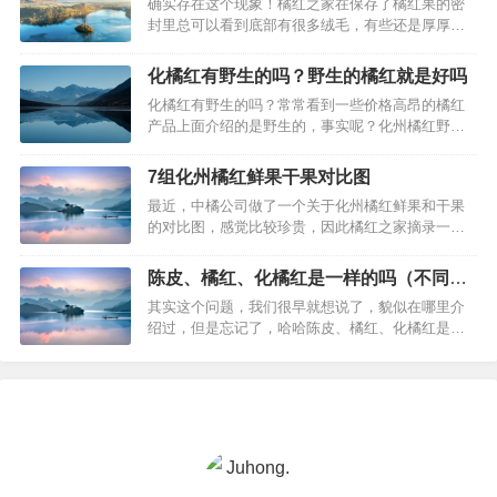
确实存在这个现象！橘红之家在保存了橘红果的密
产的通常不会太干。…
封里总可以看到底部有很多绒毛，有些还是厚厚的
一层，虽然如此，正毛的化州橘红怎么保存，看起
来也是正毛的，除非保存不当超出了10年，绒毛可
化橘红有野生的吗？野生的橘红就是好吗
能只剩下稀少的了。市面上很多橘红片都没有绒
化橘红有野生的吗？常常看到一些价格高昂的橘红
毛，毛孔粗大，说是陈年橘红片，其实是假冒的，
产品上面介绍的是野生的，事实呢？化州橘红野生
请注意。…
和种植的区别？事实上，野生的化州橘红，基本上
已经很少了。现代都是采用栽培的方式种植化橘
7组化州橘红鲜果干果对比图
红。野生的化橘红的好处可能就是因为他是原生态
最近，中橘公司做了一个关于化州橘红鲜果和干果
的，没有任何的农药施肥等等。野生的化州橘红一
的对比图，感觉比较珍贵，因此橘红之家摘录一下
般价格比较贵。…
给大家看看（图片来自中橘）：一、橘红的采摘要
求1、采摘橘红的大小重量要求：橘红其实是与柚子
陈皮、橘红、化橘红是一样的吗（不同区
一样，若有足够的时间生长，里面也能长出丰富的
别）
其实这个问题，我们很早就想说了，貌似在哪里介
果肉的，所以我们需要在橘红长肉前就要将其采摘
绍过，但是忘记了，哈哈陈皮、橘红、化橘红是
收成，那么橘红什么时候会长肉呢？标…
2000年版《中国药典》收载的三种不同中药。橘皮
与橘红同来源于芸香科植物橘Citrus reticulata
Blanco及其栽培变种。因二者加工不同分为陈皮与
橘红。橘成熟时采摘，剥取果皮，阴干称为陈皮或
橘皮。橘成…