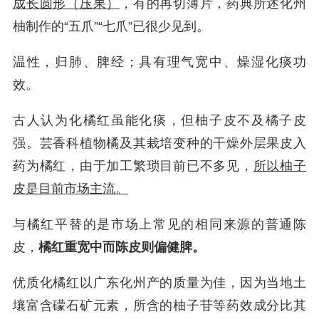
成长圆形（压果）
，有的再切薄片，药典所述化州
柚制作的“五爪”“七爪”已很少见到。
温性，归肺、脾经；具有理气宽中、燥湿化痰功
效。
古人认为化橘红虽能化痰，但柚子皮不及橘子皮
强。芸香科植物橘及其栽培变种的干燥外层果皮入
药为橘红，由于加工繁琐目前已不多见，
所以柚子
皮是目前市场主流。
与橘红平替的是市场上常见的相同来源的普通陈
皮，
橘红重宽中而陈皮则偏健脾。
优质化橘红以广东化州产的质量为佳，因为当地土
壤富含礞石矿元素，所含的柚子苷等药效成分比其