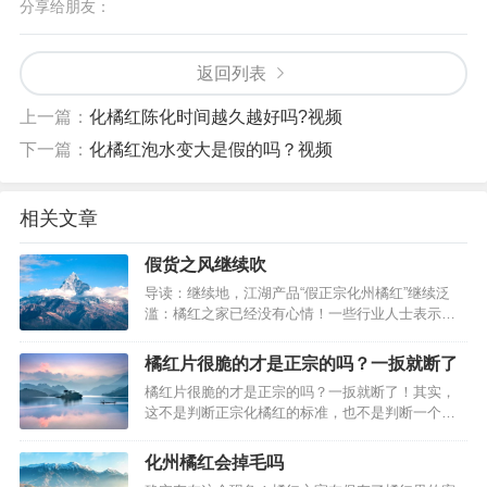
分享给朋友：
返回列表
上一篇：
化橘红陈化时间越久越好吗?视频
下一篇：
化橘红泡水变大是假的吗？视频
相关文章
假货之风继续吹
导读：继续地，江湖产品“假正宗化州橘红”继续泛
滥：橘红之家已经没有心情！一些行业人士表示，
如果这些产品采用化州橘红为原材料，或许可以拉
动化橘红的销量，但是，如此低廉的产品，成本价
橘红片很脆的才是正宗的吗？一扳就断了
不用10块钱一公斤的产品，绝对不会采用正宗化州
橘红片很脆的才是正宗的吗？一扳就断了！其实，
橘红作为原材料的。作假的人，不可能有正义之
这不是判断正宗化橘红的标准，也不是判断一个企
心。当然，一些行业人士也表示，他们…
业实力的标准，烘干机可以轻易将橘红片烘干得像
饼干那么脆。一些GMP制药方法，包装通常需要将
化州橘红会掉毛吗
橘红片烘得很干从而保存得很久，例如3年。而qs生