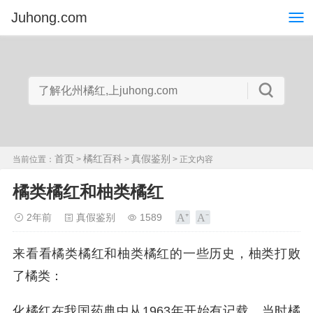
Juhong.com
首页
橘红百科
真假鉴别
当前位置：
>
>
> 正文内容
橘类橘红和柚类橘红
2年前
真假鉴别
1589
来看看橘类橘红和柚类橘红的一些历史，柚类打败
了橘类：
化橘红在我国药典中从1963年开始有记载，当时橘