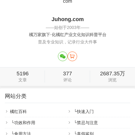
Juhong.com
——始创于2003年——
橘万家旗下·化橘红产业文化知识科普平台
普及专业知识，记录行业大件事
5196
377
2687.35万
文章
评论
浏览
网站分类
橘红百科
└
快速入门
└
功效和作用
└
禁忌与注意
└
食用方法
└
真假鉴别