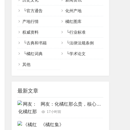
历史文化
新闻资讯
└
官方通告
化州产地
产地行情
橘红图库
权威资料
└
行业标准
└
古典和书籍
└
法律法规条例
└
橘红词典
└
学术论文
其他
最新文章
网友：化橘红那么贵，核心功效完全可以用便宜的橘红、陈皮完美代替吗？
17小时前
《橘红集》