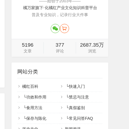
——始创于2003年——
橘万家旗下·化橘红产业文化知识科普平台
普及专业知识，记录行业大件事
5196
377
2687.35万
文章
评论
浏览
网站分类
橘红百科
└
快速入门
└
功效和作用
└
禁忌与注意
└
食用方法
└
真假鉴别
└
保存与陈化
└
常见问答FAQ