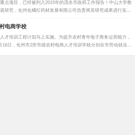
重点项目，已经被列入2015年的茂名市政府工作报告！中山大学教
底研究，化州化橘红药材发展有限公司负责将其研究成果进行实
项目将直接拉动化州橘红的需求，对于当前的一些滞销问题，可能
中...国…
农村电商学校
人才培训工程计划马上实施。为提升农村青年电子商务运营能力，
月16日，化州市2所市级农村电商人才培训学校分别在市劳动就业培
牌成立。第一期农村电商骨干人才培训班面向农村青年免费开课。
、团市委等…