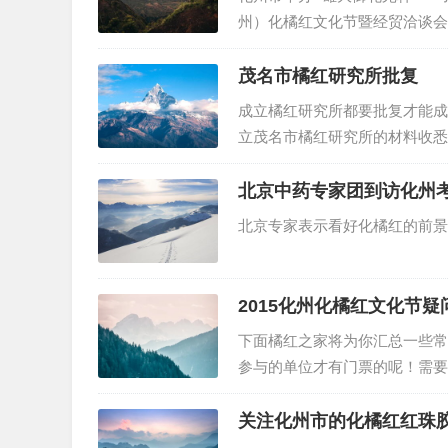
州）化橘红文化节暨经贸洽谈会
象地位以及城市竞争力，营造浓
州市教育局决定在该市举办“201
茂名市橘红研究所批复
成立橘红研究所都要批复才能成
立茂名市橘红研究所的材料收悉
定，同意茂名市橘红研究所成立
书》。请按有关规定履行民办非
北京中药专家团到访化州
北京专家表示看好化橘红的前景
2015化州化橘红文化节疑
下面橘红之家将为你汇总一些常
参与的单位才有门票的呢！需要
文化节在什么地方举行？化州市
2015年8月24日-26日…
关注化州市的化橘红红珠