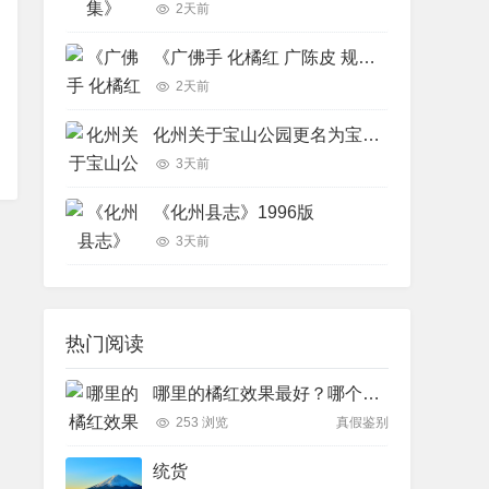
2天前
《广佛手 化橘红 广陈皮 规范化栽培技术》
2天前
化州关于宝山公园更名为宝山贡园的征求意见稿
3天前
《化州县志》1996版
3天前
热门阅读
哪里的橘红效果最好？哪个产地排名最前面
253 浏览
真假鉴别
统货