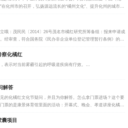
”在化州市的召开，弘扬源远流长的“橘州文化”、提升化州的城市形
厚的文化氛围，培养广大中学生的写作能力，化州市委宣传部、化
0…
立哦：茂民民〔2014〕26号茂名市橘红研究所筹备组：报来申请成
。经审查，符合国务院《民办非企业单位登记管理暂行条例》的规
登记，具备法人资格，发给《民办非企业单位（法人）登记证
企业单位法人…
考察化橘红
，表示对当前雾霾引起的呼吸道疾病有疗效。…
问解答
见的化橘红文化节疑问，并且为你解答。怎么拿门票进场？这个要
门票的是康景体育馆里面的活动：开幕式、晚会、孝道讲座化橘红
区市府附近康景体育馆橘红文化节在什么时间举行？正在举行，
胶囊项目