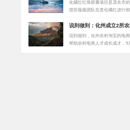
化橘红红珠胶囊项目是茂名市的
授苏薇薇团队负责化橘红进行彻
现，这就是红珠胶囊的项目。该
得到解决。目前，该项目正在进行
说到做到：化州成立2所
说到做到，化州农村淘宝的电商
帮助农村电商人才成长成才，9
训中心和市职业技术学校正式挂
当天，在市委组织部、市人社局