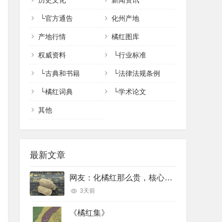
历史文化
新闻资讯
└
官方通告
化州产地
产地行情
橘红图库
权威资料
└
行业标准
└
古典和书籍
└
法律法规条例
└
橘红词典
└
学术论文
其他
最新文章
网友：化橘红那么贵，核心功效完全可以用便宜的橘红、陈皮完美代替吗？
3天前
《橘红集》