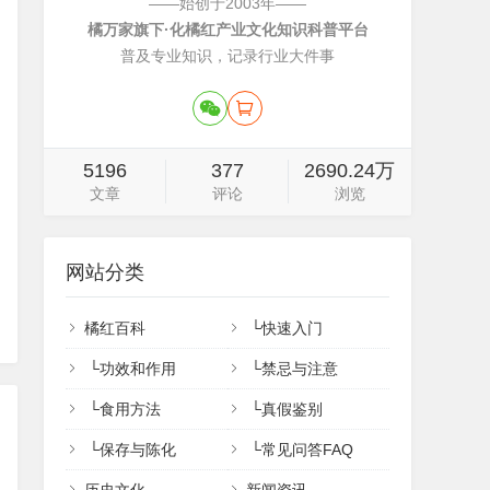
——始创于2003年——
橘万家旗下·化橘红产业文化知识科普平台
普及专业知识，记录行业大件事
5196
377
2690.24万
文章
评论
浏览
网站分类
橘红百科
└
快速入门
└
功效和作用
└
禁忌与注意
└
食用方法
└
真假鉴别
└
保存与陈化
└
常见问答FAQ