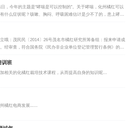
喘病日，今年的主题是“哮喘是可以控制的”。关于哮喘，化州橘红可以
有什么症状呢？咳嗽、胸闷、呼吸困难估计是少不了的，患上哮喘
当今灰霾天气时刻发生的世界里，很多诱因在诱发着哮喘。现状
00万…
立哦：茂民民〔2014〕26号茂名市橘红研究所筹备组：报来申请成
。经审查，符合国务院《民办非企业单位登记管理暂行条例》的规
登记，具备法人资格，发给《民办非企业单位（法人）登记证
企业单位法人…
培训班
加相关的化橘红栽培技术课程，从而提高自身的知识呢…
橘红电商发展...…