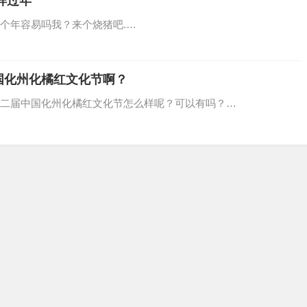
样过年
个年容易吗我？来个烧猪吧.…
国化州化橘红文化节啊？
二届中国化州化橘红文化节怎么样呢？可以有吗？…