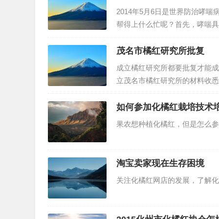
2014年5月6日是世界防治哮
帮得上什么忙呢？首先，哮喘具
的病人真心的辛苦。特别地，在
是，目前我国哮喘患者估计有20
茂名市橘红研究所批复
成立橘红研究所都要批复才能成
立茂名市橘红研究所的材料收悉
定，同意茂名市橘红研究所成立
书》。请按有关规定履行民办非
如何参加化橘红栽培技术
果农想种植化橘红，但是怎么参
淘宝卖家现在生存困境
关注化橘红网店的发展，了解化州