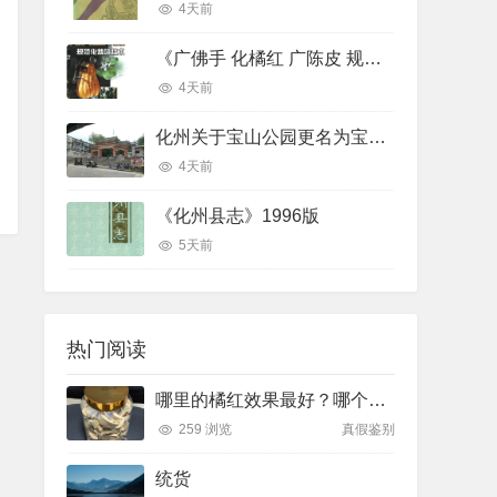
4天前
《广佛手 化橘红 广陈皮 规范化栽培技术》
4天前
化州关于宝山公园更名为宝山贡园的征求意见稿
4天前
《化州县志》1996版
5天前
热门阅读
哪里的橘红效果最好？哪个产地排名最前面
259 浏览
真假鉴别
统货