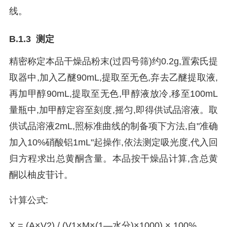
线。
B.1.3 测定
精密称定本品干燥品粉末(过四号筛)约0.2g,置索氏提
取器中,加入乙醚90mL,提取至无色,弃去乙醚提取液,
再加甲醇90mL,提取至无色,甲醇液放冷,移至100mL
量瓶中,加甲醇定容至刻度,摇匀,即得供试品溶液。取
供试品溶液2mL,照标准曲线的制备项下方法,自"准确
加入10%硝酸铝1mL"起操作,依法测定吸光度,代入回
归方程求出总黄酮含量。本品按干燥品计算,含总黄
酮以柚皮苷计。
计算公式:
X = (A×V2) / (V1×M×(1—水分)×1000) × 100%