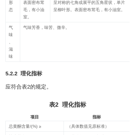
形
表面密布茸
呈对称的七角或展平的五角星状，单片
态
毛，有小油
呈柳叶形。表面密布茸毛，有小油室。
室。
气
气味芳香，味苦、微辛。
味
、
滋
味
5.2.2 理化指标
应符合表2的规定。
表2 理化指标
项目
指标
总黄酮含量/(%) ≥
（具体数值见原标准）