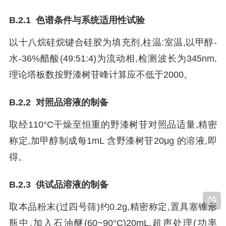
B.2.1 色谱条件与系统适用性试验
以十八烷硅烷键合硅胶为填充剂,柱温:室温,以甲醇-
水-36%醋酸(49:51:4)为流动相,检测波长为345nm,
理论塔板数按野漆树苷峰计算应不低于2000。
B.2.2 对照品溶液的制备
取经110°C干燥至恒重的野漆树苷对照品适量,精密
称定,加甲醇制成每1mL 含野漆树苷20μg 的溶液,即
得。
B.2.3 供试品溶液的制备
取本品粉末(过四号筛)约0.2g,精密称定,置具塞锥形
瓶中,加入石油醚(60~90°C)20mL,超声处理(功率