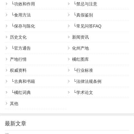
└
功效和作用
└
禁忌与注意
└
食用方法
└
真假鉴别
└
保存与陈化
└
常见问答FAQ
历史文化
新闻资讯
└
官方通告
化州产地
产地行情
橘红图库
权威资料
└
行业标准
└
古典和书籍
└
法律法规条例
└
橘红词典
└
学术论文
其他
最新文章