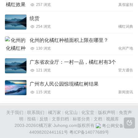
257 浏览
真假鉴别
统货
254 浏览
橘红词典
化州的化橘红种植面积上限在哪里？
130 浏览
化州产地
广东省农业厅：一村一品，橘红村有3个
121 浏览
官方通告
广州市人民公园惊现橘红树结果
115 浏览
新闻资讯
|
|
|
|
|
|
关于我们
联系我们
橘万家
化宝山
化宝堂
版权声明
免责声
|
|
|
|
|
|
明
投稿
反馈
文章归档
标签分类
文档
视频库
2003-2026©橘万家·Juhong.com版权所有
粤公网安备
44098202441161号
粤ICP备14077689号