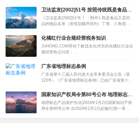
卫法监发[2002]51号 按照传统既是食品又
是中药材的物质目录
《卫法监发[2002]51号 》：附件1 既是食品又是药
品的物品名单（按笔划顺序排列）丁香、八角茴
香、刀豆、小茴香、小蓟、山药、山楂、马齿苋、
乌梢蛇、乌梅、木瓜、火麻仁、代代花、玉竹、甘
化橘红行业合规经营税务知识
草、白芷、白果、白扁豆、白扁豆花、龙眼肉（桂
JUHONG.COM带你了解茂名化州市的化橘红行业合
圆）、决明子、百合、肉豆蔻、肉桂、余甘子、佛
规经营热点问答：…
手、杏仁（甜、苦）、沙棘、…
广东省地理标志条例
广东省第十三届人民代表大会常务委员会公告（第
123号）《广东省地理标志条例》已由广东省第十三
届人民代表大会常务委员会第四十七次会议于2022
年11月30日通过，现予公布，自2023年1月1日起施
国家知识产权局令第80号公布 地理标志产
行。广东省人民代表大会常务委员会2022年11月30
品保护办法
地理标志产品保护办法(2024年1月2日国家知识产权
日…
局令第80号公布 自2024年2月1日起施行)第一章 总
则第一条 为了有效保护我国的地理标志产品，规范
地理标志产品名称和地理标志专用标志的使用，保
证地理标志产品的质量和特色，根据《中华人民共
和国民法典》《中华人民共和国商标法》《中华人
民共和国产品质…