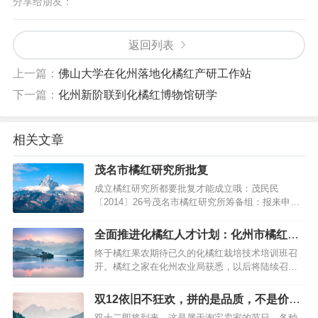
分享给朋友：
返回列表
上一篇：
佛山大学在化州落地化橘红产研工作站
下一篇：
化州新阶联到化橘红博物馆研学
相关文章
茂名市橘红研究所批复
成立橘红研究所都要批复才能成立哦：茂民民
〔2014〕26号茂名市橘红研究所筹备组：报来申请
成立茂名市橘红研究所的材料收悉。经审查，符合
国务院《民办非企业单位登记管理暂行条例》的规
全面推进化橘红人才计划：化州市橘红栽
定，同意茂名市橘红研究所成立登记，具备法人资
培技术培训班开班
终于橘红果农期待已久的化橘红栽培技术培训班召
格，发给《民办非企业单位（法人）登记证书》。
开。橘红之家在化州农业局获悉，以后将陆续召开
请按有关规定履行民办非企业单位法人…
化州橘红种植栽培培训班。2015年10月13日上午，
我市在河西街道六楼会议室举办化橘红种植技术培
双12依旧不狂欢，拼的是品质，不是价
训班（第1期），本次培训班由市委组织部、市农业
格！
双十二即将到来，这是属于淘宝卖家的节日，各种