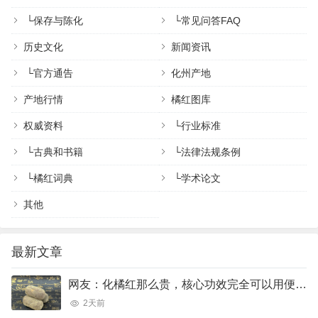
└
保存与陈化
└
常见问答FAQ
历史文化
新闻资讯
└
官方通告
化州产地
产地行情
橘红图库
权威资料
└
行业标准
└
古典和书籍
└
法律法规条例
└
橘红词典
└
学术论文
其他
最新文章
网友：化橘红那么贵，核心功效完全可以用便宜的橘红、陈皮完美代替吗？
2天前