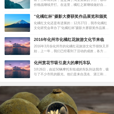
局联合主办，目的是对化橘红实用人才、种植户和
价格战继续开打。在这里，橘红之家继续做好自己
群众进行多层次培训，不断提…
的本行，传播有价值的化州橘红资讯，服务好高端
客户，做好品质，服务行业。橘红之家希望树立良
“化橘红杯”摄影大赛获奖作品展览和颁奖
好的、正宗的形象，避免各种冒充现象，给消费者
化橘红文化还是有进展的：12月27日，我市化橘红
一个窗口了解正宗的化州橘红。对于淘宝上面各种
文化研究会举办了“化橘红杯”摄影大赛获奖作品展
低劣的化橘红产品、各种复制粘贴，橘红…
览，并进行了现场颁奖仪式。市政协副主席苏凯
愈，以及市老领导卢定强、陈有毅、黄均雨、曾华
2016年化州市化橘红花旅游文化节来临
坤、陈红胜等出席仪式，并分别为获大赛金、银、
2016年3月份化州市的化橘红花旅游文化节很快又开
铜奖作者颁发奖金和证书。市文联主席李木天主持
始，上一年，我们已经看到了活动的成效，各方有
了颁奖仪式。据悉，此次“化橘红杯…
人不断前往化州参观橘红花的盛放，给化州旅游业
带来勃勃生机，给化州橘红产业带来名声远播。届
化州赏花节吸引庞大的摩托车队
时橘红之家将继续为大家报道该节日，以及橘红花
3月26日，由近50辆摩托车组成的车队到达我市，吸
的美景。…
引了不少市民的眼光。他们是来自茂名、湛江和化
州的摩托车爱好者，聚集在一起组队去平定赏橘红
花。我市市委副书记、市长谭剑锋，副市长万胜全
以及市旅游局的相关负责人对车友们的到来表示欢
迎，并希望他们能在赏花的过程中，好好感受化橘
红文化，以此宣传化州，推介化州…