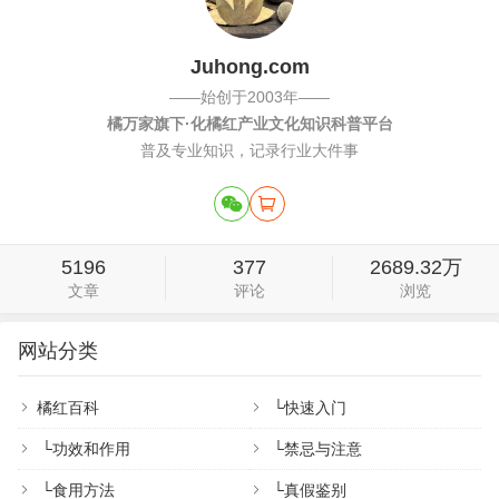
Juhong.com
——始创于2003年——
橘万家旗下·化橘红产业文化知识科普平台
普及专业知识，记录行业大件事
5196
377
2689.32万
文章
评论
浏览
网站分类
橘红百科
└
快速入门
└
功效和作用
└
禁忌与注意
└
食用方法
└
真假鉴别