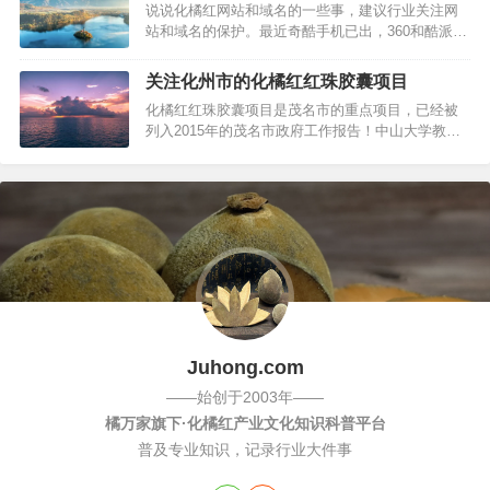
保护
说说化橘红网站和域名的一些事，建议行业关注网
持...下面为你报道一下详情：（信息来自化州政府
站和域名的保护。最近奇酷手机已出，360和酷派试
网站）8月18日…
图重金投入，抢占小米的光环！而橘红之家注意到
其域名 qiku.com，直接和品牌名奇酷一致，于是
关注化州市的化橘红红珠胶囊项目
乎，橘红之家想到了域名、品牌、商标之间美好的
化橘红红珠胶囊项目是茂名市的重点项目，已经被
关系：一个好的域名预示着一个美好的未来，直接
列入2015年的茂名市政府工作报告！中山大学教授
体现一个企业的规模和眼光…
苏薇薇团队负责化橘红进行彻底研究，化州化橘红
药材发展有限公司负责将其研究成果进行实现，这
就是红珠胶囊的项目。该项目将直接拉动化州橘红
的需求，对于当前的一些滞销问题，可能得到解
决。目前，该项目正在进行中...国…
Juhong.com
——始创于2003年——
橘万家旗下·化橘红产业文化知识科普平台
普及专业知识，记录行业大件事