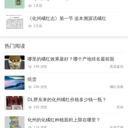
1天前
《化州橘红志》第一节 追本溯源话橘红
2天前
热门阅读
哪里的橘红效果最好？哪个产地排名最前面
248 浏览
真假鉴别
统货
246 浏览
橘红词典
DL胖东来的化州橘红价格多少钱一瓶？
195 浏览
其他
化州的化橘红种植面积上限在哪里？
118 浏览
化州产地