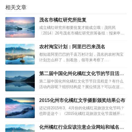
相关文章
茂名市橘红研究所批复
成立橘红研究所都要批复才能成立哦：茂民民
〔2014〕26号茂名市橘红研究所筹备组：报来申请
成立茂名市橘红研究所的材料收悉。经审查，符合
国务院《民办非企业单位登记管理暂行条例》的规
农村淘宝计划：阿里巴巴来茂名
定，同意茂名市橘红研究所成立登记，具备法人资
都知道阿里巴巴的千县万村计划，茂名的农村淘宝
格，发给《民办非企业单位（法人）登记证书》。
计划怎么样了，别着急，领导来考察了.…
请按有关规定履行民办非企业单位法人…
第二届中国化州化橘红文化节的节目活动
内容
第二届中国化州化橘红文化节节目流程是？有什么
活动内容呢？组织结构是？展位情况？可以在这篇
文章了解到基本情况...…
2015化州市化橘红文学摄影颁奖结果公布
还记得2015年3、4月份的化橘红花旅游文化节吗？
也即是这个：《2015化橘红花旅游文化节震撼开
幕》，《2015橘红小姐大赛》；现在，是时候公布
获奖结果了：摄影一等奖许茂松、文学一等奖的陈
化州橘红行业应该注意企业网站和域名的
红胜等58名作者获奖！另外有唐梓蔓等4人做节目主