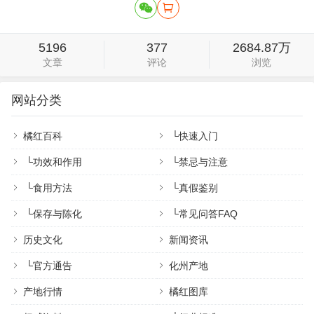
5196
377
2684.87万
文章
评论
浏览
网站分类
橘红百科
└
快速入门
└
功效和作用
└
禁忌与注意
└
食用方法
└
真假鉴别
└
保存与陈化
└
常见问答FAQ
历史文化
新闻资讯
└
官方通告
化州产地
产地行情
橘红图库