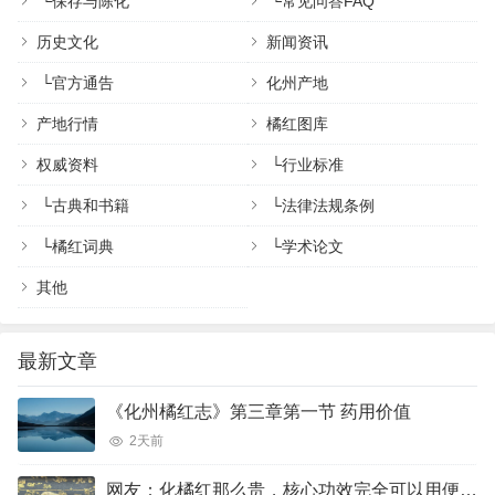
└
保存与陈化
└
常见问答FAQ
历史文化
新闻资讯
└
官方通告
化州产地
产地行情
橘红图库
权威资料
└
行业标准
└
古典和书籍
└
法律法规条例
└
橘红词典
└
学术论文
其他
最新文章
《化州橘红志》第三章第一节 药用价值
2天前
网友：化橘红那么贵，核心功效完全可以用便宜的橘红、陈皮完美代替吗？