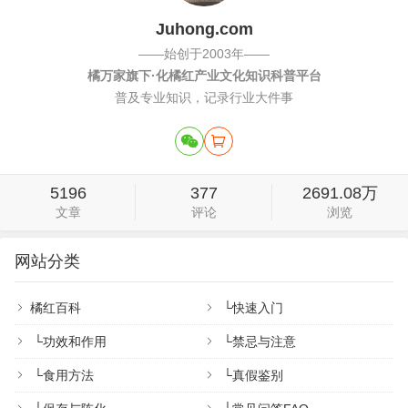
Juhong.com
——始创于2003年——
橘万家旗下·化橘红产业文化知识科普平台
普及专业知识，记录行业大件事
5196
377
2691.08万
文章
评论
浏览
网站分类
橘红百科
└
快速入门
└
功效和作用
└
禁忌与注意
└
食用方法
└
真假鉴别