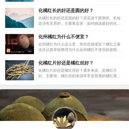
分析的：略；是不是挺有趣的化橘红品种知识
呢？…
化橘红长的好还是圆的好？
化橘红长的好还是圆的好？其实这个跟形状、长短
是没有关系的，主要看这里：如何挑选最好的化州
橘红，主要涉及绒毛，气味，大小。…
化州橘红为什么不便宜？
化州橘红为什么这么贵，有些也很便宜？橘红之家
这次认真审核整理为什么化州橘红不便宜的原因。
…
化橘红片好还是橘红丝好？
化橘红片好还是橘红丝好？通常来说，是橘红片
好。主要地，橘红丝的来源常常是普通的橘红果，
绒毛比较少，常常用于制药，药店往往都是橘红
丝，一些包装都是橘红丝。而橘红片，往往看得比
较完整，采取的化橘红果往往比较好。因此，常常
地，是橘红片更加好。橘红丝往往是没有绒毛的，
往往不是原产地的。…