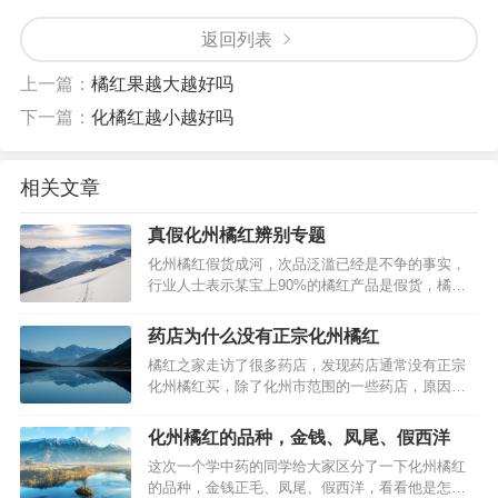
返回列表
上一篇：
橘红果越大越好吗
下一篇：
化橘红越小越好吗
相关文章
真假化州橘红辨别专题
化州橘红假货成河，次品泛滥已经是不争的事实，
行业人士表示某宝上90%的橘红产品是假货，橘红
之家已经表示无可奈何。但是至少有一点是橘红之
家可以做的，教大家辨别真假化州橘红，避免上当
药店为什么没有正宗化州橘红
受骗。事实上，不少人去到化州橘红专卖店购买就
橘红之家走访了很多药店，发现药店通常没有正宗
以为万事大吉，都是错的。通常骗子是怎样做到真
化州橘红买，除了化州市范围的一些药店，原因其
假化州橘红混淆的呢？采用其他地区的…
实很简单，进货价格贵！通常药店使用普通橘红代
替原产地道地药材，例如橘红丝：橘红丝，99%不
化州橘红的品种，金钱、凤尾、假西洋
会采用到正宗产地化橘红，外表没有绒毛和芬香…
这次一个学中药的同学给大家区分了一下化州橘红
的品种，金钱正毛、凤尾、假西洋，看看他是怎样