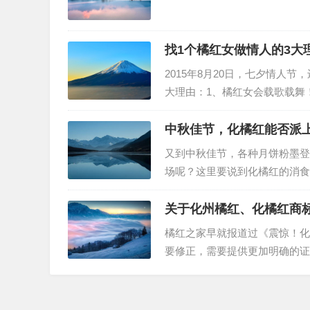
找1个橘红女做情人的3大
2015年8月20日，七夕情人
大理由：1、橘红女会载歌载舞
女，感受翩翩起舞的氛围，生活
你构造一个漫漫长夜的爱情故事
中秋佳节，化橘红能否派
又到中秋佳节，各种月饼粉墨登
场呢？这里要说到化橘红的消食
肝的损害作用：躲不过的敬酒，
伤有保护作用。已经有实验证明
关于化州橘红、化橘红商
橘红之家早就报道过《震惊！化
要修正，需要提供更加明确的证
证明问题，第5类，原料药(橘
协会和化州政府之间的关系，说