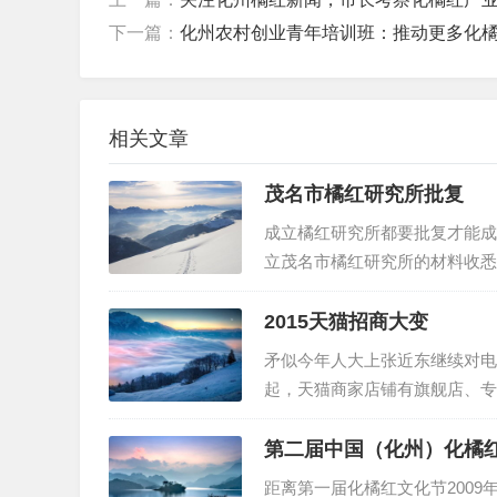
下一篇：
化州农村创业青年培训班：推动更多化
相关文章
茂名市橘红研究所批复
成立橘红研究所都要批复才能成
立茂名市橘红研究所的材料收悉
定，同意茂名市橘红研究所成立
书》。请按有关规定履行民办非
2015天猫招商大变
矛似今年人大上张近东继续对电商
起，天猫商家店铺有旗舰店、专
牌入驻。另外，从新审核规则来
册资本高于100万元人民币，公
第二届中国（化州）化橘
距离第一届化橘红文化节200