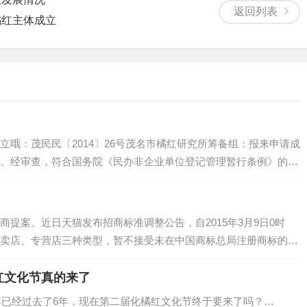
返回列表
橘红主体成立
立哦：茂民民〔2014〕26号茂名市橘红研究所筹备组：报来申请成
。经审查，符合国务院《民办非企业单位登记管理暂行条例》的规
登记，具备法人资格，发给《民办非企业单位（法人）登记证
企业单位法人…
提案。近日天猫发布招商标准调整公告，自2015年3月9日0时
卖店、专营店三种类型，暂不接受未在中国商标总局注册商标的品
看，服饰、母婴、生活家电、医药保健品、汽车配件等大类需要注
司成立2…
红文化节真的来了
9年已经过去了6年，现在第二届化橘红文化节终于要来了吗？…