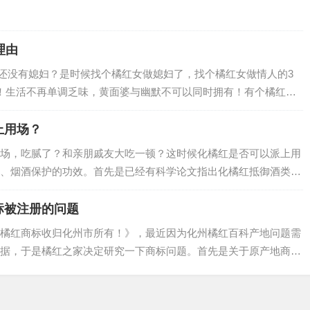
理由
节，还没有媳妇？是时候找个橘红女做媳妇了，找个橘红女做情人的3
！生活不再单调乏味，黄面婆与幽默不可以同时拥有！有个橘红
质量自然不用说。例如：2、橘红女温油体贴，听你慢慢道来，和
，例如：3…
上用场？
场，吃腻了？和亲朋戚友大吃一顿？这时候化橘红是否可以派上用
、烟酒保护的功效。首先是已经有科学论文指出化橘红抵御酒类对
化橘红帮你忙指出毛橘红总黄酮能抑制肝细胞死亡，对酒精性肝损
。抽烟引起的咽…
标被注册的问题
橘红商标收归化州市所有！》，最近因为化州橘红百科产地问题需
据，于是橘红之家决定研究一下商标问题。首先是关于原产地商标
红)；化州橘红、化橘红均被化州市化橘红产业协会注册；鉴于化橘红
到中药材（…