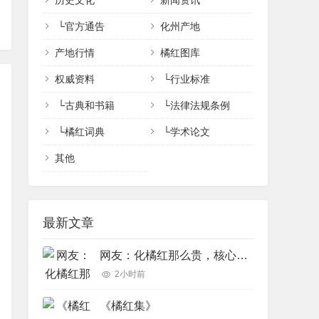
历史文化
新闻资讯
└
官方通告
化州产地
产地行情
橘红图库
权威资料
└
行业标准
└
古典和书籍
└
法律法规条例
└
橘红词典
└
学术论文
其他
最新文章
网友：化橘红那么贵，核心功效完全可以用便宜的橘红、陈皮完美代替吗？
2小时前
《橘红集》