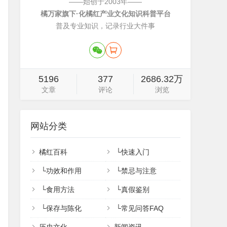
——始创于2003年——
橘万家旗下·化橘红产业文化知识科普平台
普及专业知识，记录行业大件事
5196
377
2686.32万
文章
评论
浏览
网站分类
橘红百科
└
快速入门
└
功效和作用
└
禁忌与注意
└
食用方法
└
真假鉴别
└
保存与陈化
└
常见问答FAQ