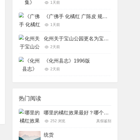
1天前
《广佛手 化橘红 广陈皮 规范化栽培技术》
1天前
化州关于宝山公园更名为宝山贡园的征求意见稿
2天前
《化州县志》1996版
2天前
热门阅读
哪里的橘红效果最好？哪个产地排名最前面
252 浏览
真假鉴别
统货