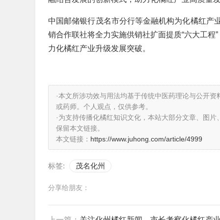
中国邮储银行茂名市分行等金融机构为化橘红产
销合作联社将全力实施供销社扩面提质“六大工程”
力化橘红产业升级发展突破。
·本文所涉功效与用法均基于传统中医药理论与公开资
或药师。个人观点，仅供参考。
·为支持传播化橘红知识文化，本站大部分文章、图片
保留本文链接。
本文链接：
https://www.juhong.com/article/4999
标签:
茂名化州
分享给朋友：
上一篇：
关注化州橘红新闻，市长考察化橘红产