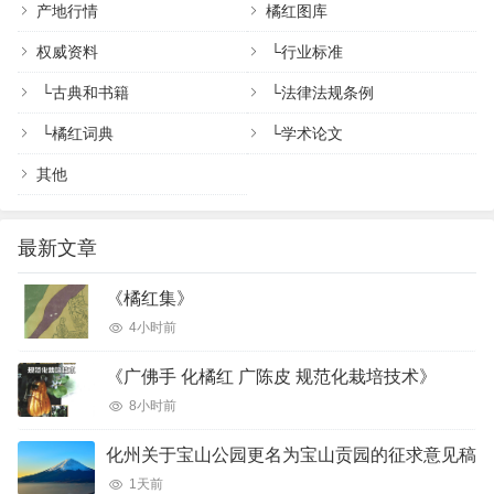
产地行情
橘红图库
权威资料
└
行业标准
└
古典和书籍
└
法律法规条例
└
橘红词典
└
学术论文
其他
最新文章
《橘红集》
4小时前
《广佛手 化橘红 广陈皮 规范化栽培技术》
8小时前
化州关于宝山公园更名为宝山贡园的征求意见稿
1天前