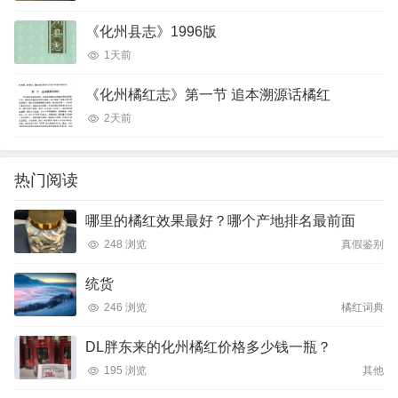
《化州县志》1996版
1天前
《化州橘红志》第一节 追本溯源话橘红
2天前
热门阅读
哪里的橘红效果最好？哪个产地排名最前面
248 浏览
真假鉴别
统货
246 浏览
橘红词典
DL胖东来的化州橘红价格多少钱一瓶？
195 浏览
其他