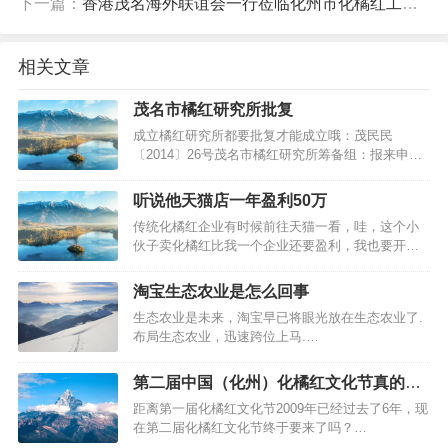
下一篇：
香港茂名海外联谊会一行莅临化州市化橘红工艺品收藏协会考察
相关文章
茂名市橘红研究所批复
成立橘红研究所都要批复才能成立哦：茂民民
〔2014〕26号茂名市橘红研究所筹备组：报来申请
成立茂名市橘红研究所的材料收悉。经审查，符合
国务院《民办非企业单位登记管理暂行条例》的规
听说他天猫店一年盈利50万
定，同意茂名市橘红研究所成立登记，具备法人资
传统化橘红企业有时候前往天猫一看，哇，这个小
格，发给《民办非企业单位（法人）登记证书》。
伙子卖化橘红比我一个企业还要盈利，我也要开一
请按有关规定履行民办非企业单位法人…
个...…
淘宝生态农业是怎么回事
生态农业是未来，淘宝早已将眼光放在生态农业了.
布局生态农业，迅速跨位上马.…
第二届中国（化州）化橘红文化节真的来
了
距离第一届化橘红文化节2009年已经过去了6年，现
在第二届化橘红文化节终于要来了吗？…