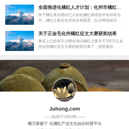
全面推进化橘红人才计划：化州市橘红栽
培技术培训班开班
终于橘红果农期待已久的化橘红栽培技术培训班召
开。橘红之家在化州农业局获悉，以后将陆续召开
化州橘红种植栽培培训班。2015年10月13日上午，
我市在河西街道六楼会议室举办化橘红种植技术培
关于正金毛化州橘红征文大赛获奖结果
训班（第1期），本次培训班由市委组织部、市农业
事实上已经有不少网友询问橘红之家关于200万正金
局联合主办，目的是对化橘红实用人才、种植户和
毛化州橘红征文大赛的获奖结果了，按照规划，应
群众进行多层次培训，不断提…
该是2015年12月28号左右公布获奖结果！貌似12月
份官方是这样说的：“正金毛化州橘红征文大赛”即将
到截稿期，来稿已审核。现开始陆续发放一千名入
围参与奖，奖品为价值688元的特级陈年果各一瓶。
想知道具体的结…
Juhong.com
——始创于2003年——
橘万家旗下·化橘红产业文化知识科普平台