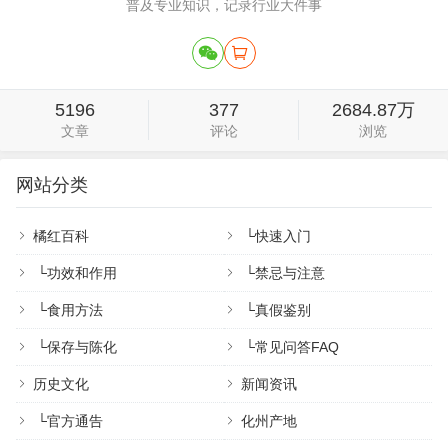
普及专业知识，记录行业大件事
5196
377
2684.87万
文章
评论
浏览
网站分类
橘红百科
└
快速入门
└
功效和作用
└
禁忌与注意
└
食用方法
└
真假鉴别
└
保存与陈化
└
常见问答FAQ
历史文化
新闻资讯
└
官方通告
化州产地