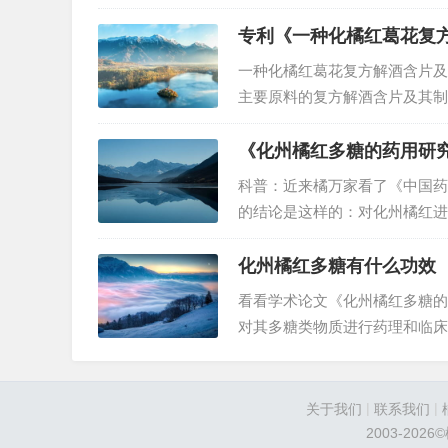
的底部中央位置固定安装有驱动
箱，并且延伸至驱动箱的下方与
专利《一种化橘红葛花复
一种化橘红葛花复方解酒含片及
主要原料的复方解酒含片及其制作
与葛花中的黄酮类化合物;(2)通
红复方解酒含片。含片…
《化州橘红多糖的药用研
科普：近来橘万家看了《中国药学
的结论是这样的：对化州橘红进
州橘红多糖具有明显的祛痰止咳
慢性支气管炎、慢性阻塞性肺气
化州橘红多糖有什么功效
看看学术论文《化州橘红多糖的
对其多糖类物质进行药理和临床
药用成分之一。临床疗效观察发
效,有效率达81%,未见毒副作用
|
|
关于我们
联系我们
2003-202