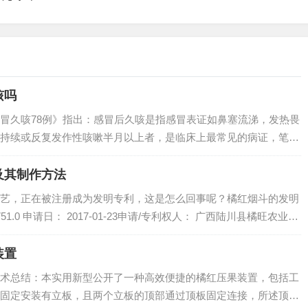
咳吗
冒久咳78例》指出：感冒后久咳是指感冒表证如鼻塞流涕，发热畏
持续或反复发作性咳嗽半月以上者，是临床上最常见的病证，笔者
橘红治疗感冒久咳78例，获得满意疗效。因此，化州橘红可以治疗感冒
术；…
及其制作方法
艺，正在被注册成为发明专利，这是怎么回事呢？橘红烟斗的发明
751.0 申请日： 2017-01-23申请/专利权人： 广西陆川县橘旺农业开
06723356A发明/设计人： 周春旺 公开/公告日：…
装置
术总结：本实用新型公开了一种高效便捷的橘红压果装置，包括工
固定安装有立板，且两个立板的顶部通过顶板固定连接，所述顶板