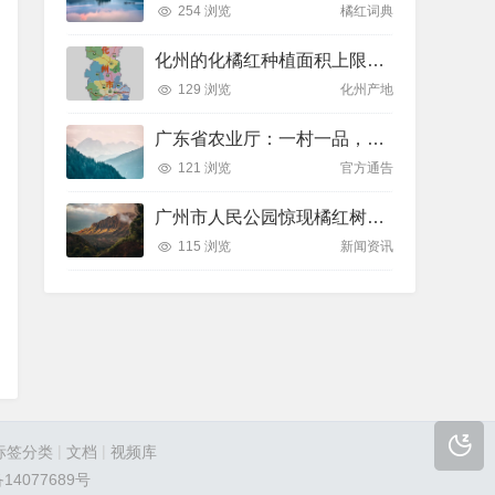
254 浏览
橘红词典
化州的化橘红种植面积上限在哪里？
129 浏览
化州产地
广东省农业厅：一村一品，橘红村有3个
121 浏览
官方通告
广州市人民公园惊现橘红树结果
115 浏览
新闻资讯
|
|
标签分类
文档
视频库
14077689号