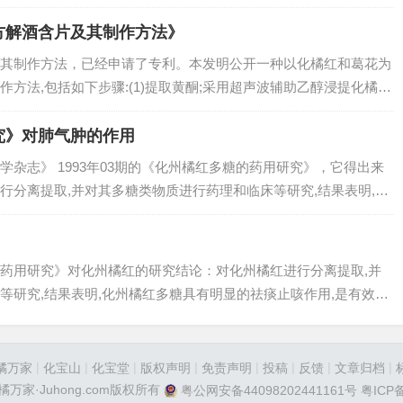
箱，该驱动箱内固定安装驱动电机，所述驱动电机的转轴贯穿驱动
丝杆的顶端连接…
方解酒含片及其制作方法》
其制作方法，已经申请了专利。本发明公开一种以化橘红和葛花为
方法,包括如下步骤:(1)提取黄酮;采用超声波辅助乙醇浸提化橘红
过大孔树脂纯化葛花黄酮;(3)进行乙醇脱氢酶活性测定;(4)制作化橘
究》对肺气肿的作用
杂志》 1993年03期的《化州橘红多糖的药用研究》，它得出来
行分离提取,并对其多糖类物质进行药理和临床等研究,结果表明,化
作用,是有效的药用成分之一。临床疗效观察发现,化州橘红多糖对
肿…
药用研究》对化州橘红的研究结论：对化州橘红进行分离提取,并
等研究,结果表明,化州橘红多糖具有明显的祛痰止咳作用,是有效的
现,化州橘红多糖对慢性支气管炎、慢性阻塞性肺气肿具有良好疗
。…
|
|
|
|
|
|
|
|
橘万家
化宝山
化宝堂
版权声明
免责声明
投稿
反馈
文章归档
6©橘万家·Juhong.com版权所有
粤公网安备44098202441161号
粤ICP备