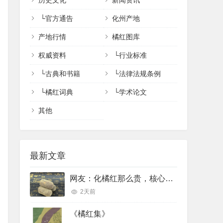
历史文化
新闻资讯
└
官方通告
化州产地
产地行情
橘红图库
权威资料
└
行业标准
└
古典和书籍
└
法律法规条例
└
橘红词典
└
学术论文
其他
最新文章
网友：化橘红那么贵，核心功效完全可以用便宜的橘红、陈皮完美代替吗？
2天前
《橘红集》