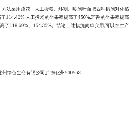
。方法采用疏花、人工授粉、环割、喷施叶面肥四种措施对化橘
14.40%,人工授粉的坐果率提高了450%,环割的坐果率提高
了118.69%、154.35%。结论上述措施简单实用,可以在生产
省化州绿色生命有限公司,广东化州540563