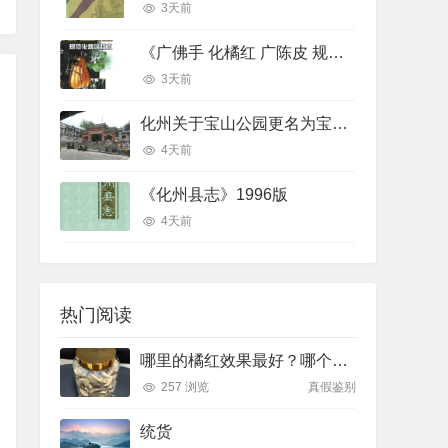
3天前
《广佛手 化橘红 广陈皮 规范化栽培技术》
3天前
化州关于宝山公园更名为宝山贡园的征求意见稿
4天前
《化州县志》1996版
4天前
热门阅读
哪里的橘红效果最好？哪个产地排名最前面
257 浏览
真假鉴别
统货