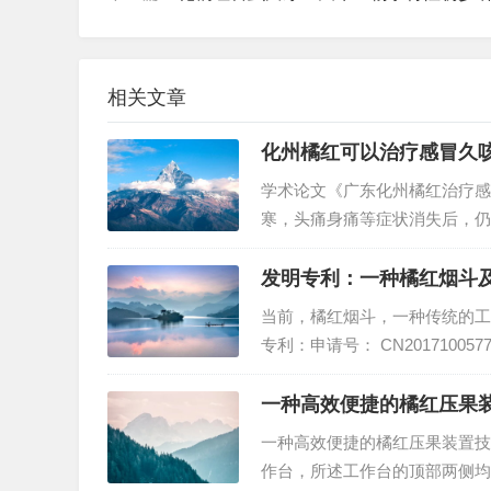
相关文章
化州橘红可以治疗感冒久
学术论文《广东化州橘红治疗感
寒，头痛身痛等症状消失后，仍
从2004年以来采用广东化州
久咳吗？是可以的。来源百度学
发明专利：一种橘红烟斗
当前，橘红烟斗，一种传统的工
专利：申请号： CN201710057
发有限公司 公开/公告号： CN1
一种高效便捷的橘红压果
一种高效便捷的橘红压果装置技
作台，所述工作台的顶部两侧均