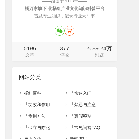
——始创于2003年——
橘万家旗下·化橘红产业文化知识科普平台
普及专业知识，记录行业大件事
5196
377
2689.24万
文章
评论
浏览
网站分类
橘红百科
└
快速入门
└
功效和作用
└
禁忌与注意
└
食用方法
└
真假鉴别
└
保存与陈化
└
常见问答FAQ