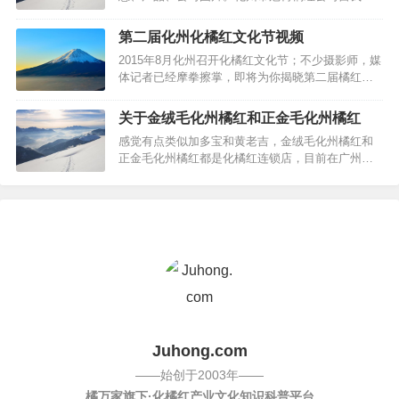
介：化州市冠树橘红有限公司创始建于2014年，位
于橘红之乡化州市平定镇，一直专注于专业橘红加
第二届化州化橘红文化节视频
工生产。冠树橘红现已形成专业车间流水生产和销
2015年8月化州召开化橘红文化节；不少摄影师，媒
售团队，并树立“冠树橘红”品牌。提供橘红采购、代
体记者已经摩拳擦掌，即将为你揭晓第二届橘红文
工生产一体化服务。冠树橘红是国…
化节的神秘面纱啦。请先查看《第一届化橘红文化
节相关视频 》...下面将为你摘录部分关于第二届化
关于金绒毛化州橘红和正金毛化州橘红
橘红文化节的相关视频： …
感觉有点类似加多宝和黄老吉，金绒毛化州橘红和
正金毛化州橘红都是化橘红连锁店，目前在广州和
深圳等大城市都见其踪影。不过，就是正金毛动作
频繁，一般上都可以加盟他们的化州橘红专卖店
吧。至于他们的开店数量，已经开店范围，橘红之
家并不清楚。金绒毛化州橘红的所属公司是： 化州
市金绒毛橘红种植专业合作社；而正金毛…
Juhong.com
——始创于2003年——
橘万家旗下·化橘红产业文化知识科普平台