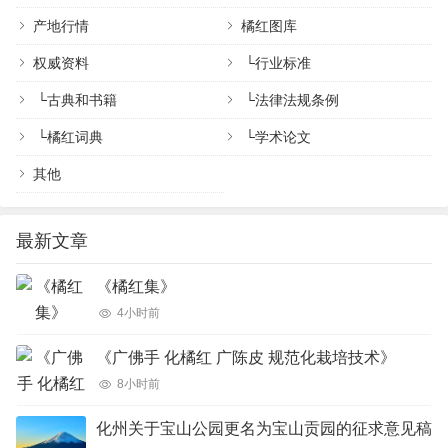
产地行情
橘红图库
权威资料
└
行业标准
└
古典和书籍
└
法律法规条例
└
橘红词典
└
学术论文
其他
最新文章
《橘红集》
4小时前
《广佛手 化橘红 广陈皮 规范化栽培技术》
8小时前
化州关于宝山公园更名为宝山贡园的征求意见稿