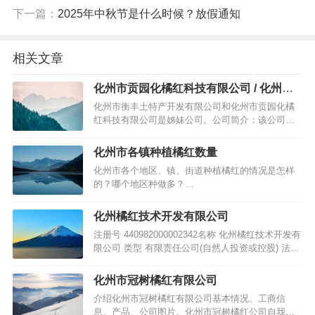
下一篇：
2025年中秋节是什么时候？放假通知
相关文章
化州市贡园化橘红科技有限公司 / 化州市
衡丰土特产开发有限公司
化州市衡丰土特产开发有限公司和化州市贡园化橘
红科技有限公司是姊妹公司。公司简介：该公司在
化州市北岸大坡，在化州市星河大酒店附近有其门
市部。该公司从其成立时的大阵仗可以看出资本实
化州市各镇种植橘红数量
力雄厚。该公司是综合性的土特产公司，除了经营
化州市各个地区、镇、街道种植橘红的情况是怎样
化州橘红，还涉及到其他的特产，水果之类的食
的？哪个地区种做多？…
品。该公司具有良好的创新能力，旗下具有…
化州橘红技术开发有限公司
注册号 440982000002342名称 化州橘红技术开发有
限公司 类型 有限责任公司(自然人投资或控股) 法定
代表人 陈汉林 注册资本 50万人民币元 成立日期
2004年05月13日 住所 化州市鉴江经济试验开发区
化州市冠树橘红有限公司
营业期限自 2004年05月13日 营业期限至 长期 经营
介绍化州市冠树橘红有限公司基本情况、工商信
范围 橘红技术开发；…
息、产品、公司图片。化州市冠树橘红公司自我简