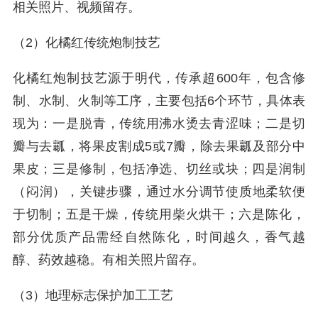
相关照片、视频留存。
（2）化橘红传统炮制技艺‌‌
化橘红炮制技艺源于明代，传承超600年，包含修
制、水制、火制等工序，主要包括6个环节，具体表
现为：一是‌脱青，传统用沸水烫去青涩味；二是‌切
瓣与去瓤，将果皮割成5或7瓣，除去果瓤及部分中
果皮；三是‌修制，包括净选、切丝或块；四是‌润制
（闷润），关键步骤，通过水分调节使质地柔软便
于切制；五是‌干燥，传统用‌柴火烘干；六是‌陈化‌，
部分优质产品需经‌自然陈化‌，时间越久，香气越
醇、药效越稳。‌有相关照片留存。
（3）地理标志保护加工工艺