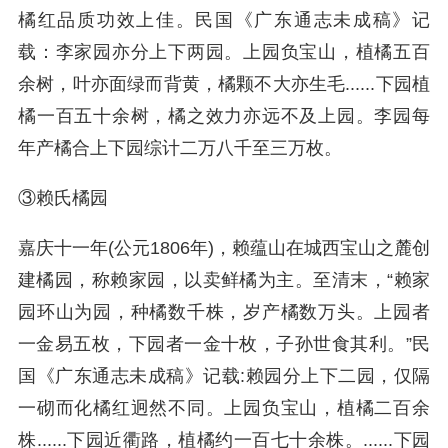
橘红品质功效上佳。民国《广东通志未成稿》记
载：李家园亦分上下两园。上园负宝山，植橘五百
余树，叶亦面绿而背黄，橘颗不大亦生毛......下园植
橘一百五十余树，橘之效力亦远不及上园。李园每
年产橘合上下园综计二万八千至三万枚。
③赖氏橘园
嘉庆十一年(公元1806年)，赖蕴山在城西宝山之麓创
建橘园，称赖家园，以卖鲜橘为主。至清末，“赖家
园环山为园，种橘数千株，岁产橘数万头。上园者
一金易五枚，下园者一金十枚，子孙世食其利。”民
国《广东通志未成稿》记载:赖园分上下二园，仅隔
一砌而化橘红迥然不同。上园负宝山，植橘二百余
株......下园近衢路，植橘约一百七十余株。......下园