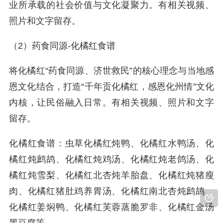
业所承载的社会价值与文化凝聚力。有相关视频、
照片和文字留存。
（2）药食同源-化橘红食谱
将化橘红“药食同源、济世救民”的核心理念与当地感
恩文化结合，打造“千年贡化橘红，感恩化州情”文化
内核，让民俗融入日常。有相关视频、照片和文字
留存。
化橘红食谱：虫草化橘红炖鸭、化橘红水鸭汤、化
橘红炖鹧鸪、化橘红炖鸡汤、化橘红炖老鸽汤、化
橘红炖雪梨、化橘红北杏炖羊胎盘、化橘红炖猪瘦
肉、化橘红猪肚鸡养胃汤、化橘红南北杏炖鹧鸪、
化橘红姜焖鸭、化橘红芙蓉蒸脆罗非、化橘红金汤