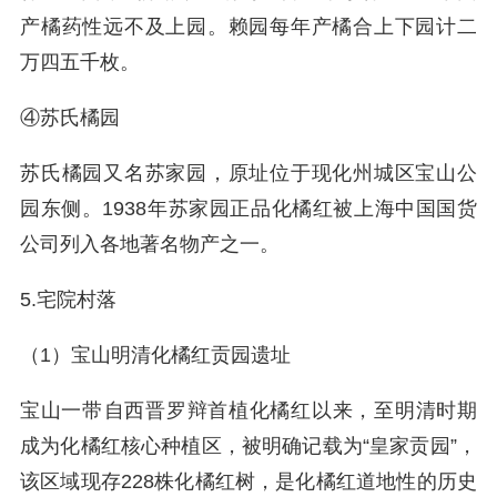
产橘药性远不及上园。赖园每年产橘合上下园计二
万四五千枚。
④苏氏橘园
苏氏橘园又名苏家园，原址位于现化州城区宝山公
园东侧。1938年苏家园正品化橘红被上海中国国货
公司列入各地著名物产之一。
5.宅院村落
（1）宝山明清化橘红贡园遗址
宝山一带‌自西晋罗辩首植化橘红以来，至明清时期
成为化橘红核心种植区，被明确记载为“皇家贡园”‌，
该区域现存228株化橘红树，是化橘红道地性的历史