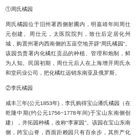
①周氏橘园
周氏橘园位于旧州署西侧射圃内，明嘉靖年间周仕
元创建。周仕元，太医院院判，致仕后定居化州
城，购置州署内西南侧的五亩空地开辟“周氏橘园”。
该园负责署内化橘红贡品的种植、管理和炮制，鲜
为人知。民国初期，周仕元后人在上海增开周氏永
和堂药业公司，把化橘红远销东南亚及俄罗斯。
②李氏橘园
咸丰三年(公元1853年)，李氏购得宝山潘氏橘园（在
乾隆中期(约公元1756~1778年间)于宝山东南侧创
建），并拓园种橘，改称“李家园”。该园在宝山东南
侧，跨宝山脊，西面距赖园只有百余步，其所产化