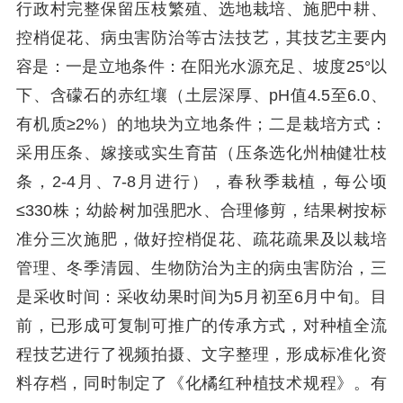
行政村完整保留压枝繁殖、选地栽培、施肥中耕、
控梢促花、病虫害防治等古法技艺，其技艺主要内
容是：一是立地条件：在阳光水源充足、坡度25°以
下、含礞石的赤红壤（土层深厚、pH值4.5至6.0、
有机质≥2%）的地块为立地条件；二是栽培方式：
采用压条、嫁接或实生育苗（压条选化州柚健壮枝
条，2-4月、7-8月进行），春秋季栽植，每公顷
≤330株；幼龄树加强肥水、合理修剪，结果树按标
准分三次施肥，做好控梢促花、疏花疏果及以栽培
管理、冬季清园、生物防治为主的病虫害防治，三
是采收时间：采收幼果时间为5月初至6月中旬。目
前，已形成可复制可推广的传承方式，对种植全流
程技艺进行了视频拍摄、文字整理，形成标准化资
料存档，同时制定了《化橘红种植技术规程》。有