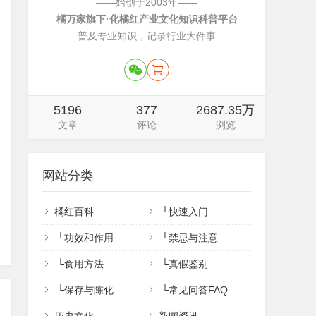
——始创于2003年——
橘万家旗下·化橘红产业文化知识科普平台
普及专业知识，记录行业大件事
5196
377
2687.35万
文章
评论
浏览
网站分类
橘红百科
└
快速入门
└
功效和作用
└
禁忌与注意
└
食用方法
└
真假鉴别
└
保存与陈化
└
常见问答FAQ