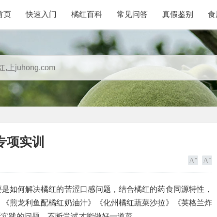
首页
快速入门
橘红百科
常见问答
真假鉴别
食
专项实训
要是如何解决橘红的苦涩口感问题，结合橘红的药食同源特性，
》《煎龙利鱼配橘红奶油汁》《化州橘红蔬菜沙拉》《英格兰炸
断实践的问题，不断尝试才能做好一道菜。