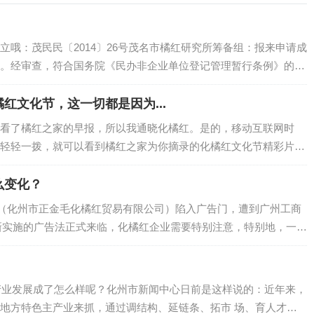
立哦：茂民民〔2014〕26号茂名市橘红研究所筹备组：报来申请成
。经审查，符合国务院《民办非企业单位登记管理暂行条例》的规
登记，具备法人资格，发给《民办非企业单位（法人）登记证
企业单位法人…
红文化节，这一切都是因为...
看了橘红之家的早报，所以我通晓化橘红。是的，移动互联网时
轻轻一拨，就可以看到橘红之家为你摘录的化橘红文化节精彩片
了解化橘红...进入市府广场主干道的化橘红形象，橘橘和红红，还
主要区域，展示…
么变化？
橘红（化州市正金毛化橘红贸易有限公司）陷入广告门，遭到广州工商
开始新实施的广告法正式来临，化橘红企业需要特别注意，特别地，一些
店）、化州橘红专卖店需要注意：《 食品广告之化州橘红》。关
一下…
红产业发展成了怎么样呢？化州市新闻中心日前是这样说的：近年来，
地方特色主产业来抓，通过调结构、延链条、拓市 场、育人才、