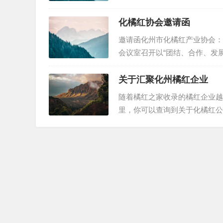
强宣传、重协调等举措，广泛发
业。目前，全市化橘红产业规模
化橘红协会邀请函
邀请函化州市化橘红产业协会：经
会议室召开以“团结、合作、发
议，诚邀贵会全体会员拨冗光临！
关于汇聚化州橘红企业
随着橘红之家收录的橘红企业越
里，你可以查询到关于化橘红公
品。我们希望将相关的化州橘红
购买产品的这个公司的基本情况