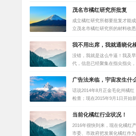
茂名市橘红研究所批复
成立橘红研究所都要批复才能成
立茂名市橘红研究所的材料收悉
定，同意茂名市橘红研究所成立
书》。请按有关规定履行民办非
我不用出席，我就通晓化橘
没错，我就是这么牛逼！我及早
代，信息已经聚集在指尖指尖，
段！是的，橘红之家希望你更加
有形象图标8月24号的展销会
广告法来临，宇宙发生什
话说2014年8月正金毛化州
检查；现在2015年9月1日
广州化州橘红专卖店（橘红连锁
于新广告法，橘红之家在此总结
当前化橘红行业状况！
2016年很快到来，现在化橘
市委、市政府把发展化橘红作为