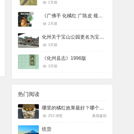
2天前
《广佛手 化橘红 广陈皮 规范化栽培技术》
2天前
化州关于宝山公园更名为宝山贡园的征求意见稿
3天前
《化州县志》1996版
3天前
热门阅读
哪里的橘红效果最好？哪个产地排名最前面
253 浏览
真假鉴别
统货