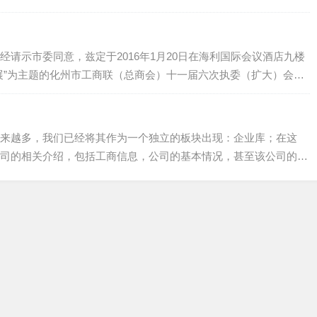
动群众种植化橘红，并引进多家实力雄厚的大公司投资化橘红产
不断壮大，发…
请示市委同意，兹定于2016年1月20日在海利国际会议酒店九楼
展”为主题的化州市工商联（总商会）十一届六次执委（扩大）会
化州市工商业联合会（总商会）2016年1月15日…
来越多，我们已经将其作为一个独立的板块出现：企业库；在这
司的相关介绍，包括工商信息，公司的基本情况，甚至该公司的产
企业汇聚在一起，供大家参考，让消费者更加确切的了解到他们所
。…