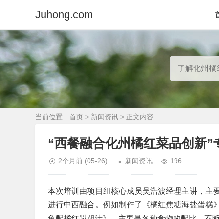
Juhong.com
当前位置：
首页
>
新闻资讯
> 正文内容
“西餐融合化州橘红菜品创新”
2个月前
(05-26)
新闻资讯
196
本次培训由项目组核心成员吴浩波经理主讲，主
进行中西融合。例如制作了《橘红焦糖海盐蛋糕
鱼配橘红鞑靼汁》。主要是各种食物的配比，不