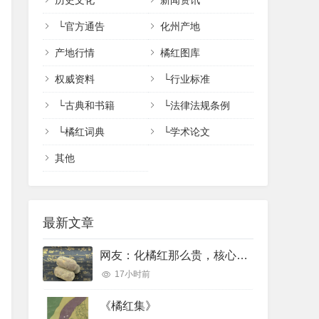
历史文化
新闻资讯
└
官方通告
化州产地
产地行情
橘红图库
权威资料
└
行业标准
└
古典和书籍
└
法律法规条例
└
橘红词典
└
学术论文
其他
最新文章
网友：化橘红那么贵，核心功效完全可以用便宜的橘红、陈皮完美代替吗？
17小时前
《橘红集》