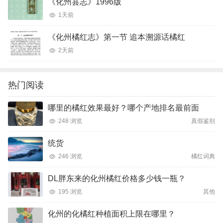
《化州县志》1996版
1天前
《化州橘红志》第一节 追本溯源话橘红
2天前
热门阅读
哪里的橘红效果最好？哪个产地排名最前面
248 浏览
真假鉴别
统货
246 浏览
橘红词典
DL胖东来的化州橘红价格多少钱一瓶？
195 浏览
其他
化州的化橘红种植面积上限在哪里？