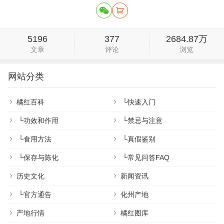
5196
377
2684.87万
文章
评论
浏览
网站分类
橘红百科
└
快速入门
└
功效和作用
└
禁忌与注意
└
食用方法
└
真假鉴别
└
保存与陈化
└
常见问答FAQ
历史文化
新闻资讯
└
官方通告
化州产地
产地行情
橘红图库