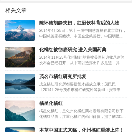
相关文章
陈怀德胡静夫妇，红冠饮料背后的人物
2014年4月25日，第十一届中国慈善榜在北京举行，
中国慈善家捐赠榜、中国企业慈善榜、中国明星慈
善榜等三张榜单同时揭晓。美国富佑集团董事局主
席陈怀德与广东省富迪慈善基金会理事长胡静伉俪
化橘红被彻底研究 进入美国药典
荣膺“2014年度中国十大慈善家”，成为中国慈善界瞩
2014年11月25号化州橘红即将被美国药典收录新闻
目焦点。但是，这与化州橘红有什么关系呢？这对
发布会已经召开，从中可以透露出许多足迹，其中
夫妇为什么如此杰出呢…
很重要的一点就是：化州橘红被系统彻底研究了。
美国药典被全球170多个国家认可，这是因为其有着
茂名市橘红研究所批复
科学严谨的科学证据，否则无法被其接纳。化橘红
成立橘红研究所都要批复才能成立哦：茂民民
国际化将填补广东中药材对接国际权威标准的空白,
〔2014〕26号茂名市橘红研究所筹备组：报来申请
将为广东的中药材对接国…
成立茂名市橘红研究所的材料收悉。经审查，符合
国务院《民办非企业单位登记管理暂行条例》的规
橘星化橘红
定，同意茂名市橘红研究所成立登记，具备法人资
橘星化橘红，是化州化橘红药材发展有限公司旗下
格，发给《民办非企业单位（法人）登记证书》。
化橘红品牌，注重化橘红的药用价值，据了解2014
请按有关规定履行民办非企业单位法人…
年中期开始，橘星化橘红开始驻扎在广州，开始品
牌营销。相关：2012年10月17日下午，化州市在市
本草中国正式来临，化州橘红重装上阵！