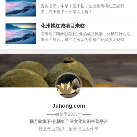
行政中心办公大楼五楼市长会议室举行广东橘星化
舌尖之后，本草中国来临，这次化州橘红王者归
橘红胶囊生产项目签约仪式。化州化橘红药材发展
来，终于当了一次南方主角！…
有限公司成立于2005年…
化州橘红城项目来临
随着近200间化橘红企业的成立推动，化橘红行业迎
来全面整合，橘红之家认为化橘红开始步入规模化
发展，在未来，小作坊小公司经营方式已经难以为
继。化州橘红是上天对化州人民的眷顾，是祖先给
我们留下的珍贵遗产，化州也因橘红而闻名世界！
橘红自明清两朝入选贡品而出名。近来在化州市委
市府的正确领导下取得了“地理标志…
Juhong.com
——始创于2003年——
橘万家旗下·化橘红产业文化知识科普平台
普及专业知识，记录行业大件事