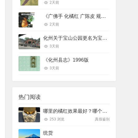
2天前
《广佛手 化橘红 广陈皮 规范化栽培技术》
2天前
化州关于宝山公园更名为宝山贡园的征求意见稿
3天前
《化州县志》1996版
3天前
热门阅读
哪里的橘红效果最好？哪个产地排名最前面
253 浏览
真假鉴别
统货