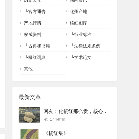
历史文化
新闻资讯
└
官方通告
化州产地
产地行情
橘红图库
权威资料
└
行业标准
└
古典和书籍
└
法律法规条例
└
橘红词典
└
学术论文
其他
最新文章
网友：化橘红那么贵，核心功效完全可以用便宜的橘红、陈皮完美代替吗？
17小时前
《橘红集》