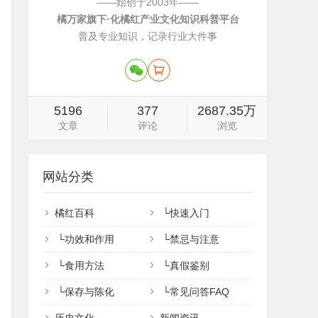
——始创于2003年——
橘万家旗下·化橘红产业文化知识科普平台
普及专业知识，记录行业大件事
5196
377
2687.35万
文章
评论
浏览
网站分类
橘红百科
└
快速入门
└
功效和作用
└
禁忌与注意
└
食用方法
└
真假鉴别
└
保存与陈化
└
常见问答FAQ