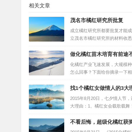
相关文章
茂名市橘红研究所批复
成立橘红研究所都要批复才能成
立茂名市橘红研究所的材料收悉
定，同意茂名市橘红研究所成立
书》。请按有关规定履行民办非
做化橘红苗木培育有前途
化橘红产业飞速发展，大规模种
怎么回事？下面给你摘录一下相
确定？），橘红经济呈现快速增
红苗木产业，促进地方经济发展
找1个橘红女做情人的3大
2015年8月20日，七夕情人
大理由：1、橘红女会载歌载舞
女，感受翩翩起舞的氛围，生活
你构造一个漫漫长夜的爱情故事
不看后悔，超级化橘红获