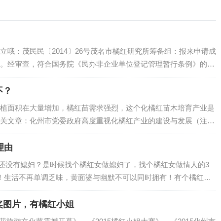
立哦：茂民民〔2014〕26号茂名市橘红研究所筹备组：报来申请成
。经审查，符合国务院《民办非企业单位登记管理暂行条例》的规
登记，具备法人资格，发给《民办非企业单位（法人）登记证
企业单位法人…
不？
植面积在大量增加，橘红苗需求强烈，这个化橘红苗木培育产业是
关文章：化州市党委政府高度重视化橘红产业的建设与发展（注：
长的好势头，随着化橘红产业的进一步深化发展，该市积极培育橘
。化橘红是化州…
理由
节，还没有媳妇？是时候找个橘红女做媳妇了，找个橘红女做情人的3
！生活不再单调乏味，黄面婆与幽默不可以同时拥有！有个橘红
质量自然不用说。例如：2、橘红女温油体贴，听你慢慢道来，和
，例如：3…
奖图片，有橘红小姐