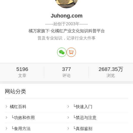
Juhong.com
——始创于2003年——
橘万家旗下·化橘红产业文化知识科普平台
普及专业知识，记录行业大件事
5196
377
2687.35万
文章
评论
浏览
网站分类
橘红百科
└
快速入门
└
功效和作用
└
禁忌与注意
└
食用方法
└
真假鉴别