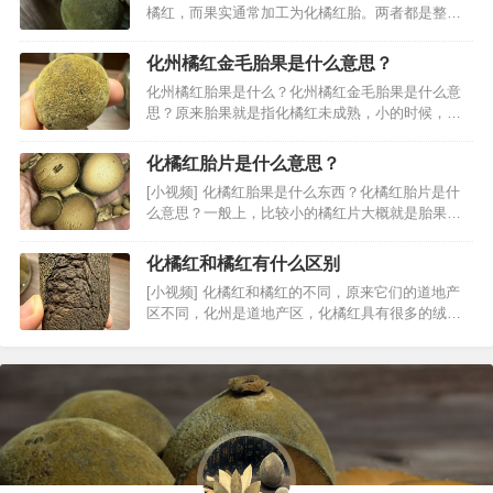
橘红，而果实通常加工为化橘红胎。两者都是整个
化橘红的一部分。通常也会使用不同的名称进行区
分。…
化州橘红金毛胎果是什么意思？
化州橘红胎果是什么？化州橘红金毛胎果是什么意
思？原来胎果就是指化橘红未成熟，小的时候，不
过近些年来化橘红胎的概念存在争议，一些商家将
大果也当成胎果买。…
化橘红胎片是什么意思？
[小视频] 化橘红胎果是什么东西？化橘红胎片是什
么意思？一般上，比较小的橘红片大概就是胎果
片，不过也有很多是压小的，这种估计不是。…
化橘红和橘红有什么区别
[小视频] 化橘红和橘红的不同，原来它们的道地产
区不同，化州是道地产区，化橘红具有很多的绒
毛，效果更加好。当然了，还是有不少其他的区别
的，例如外形、气味存在差异。…