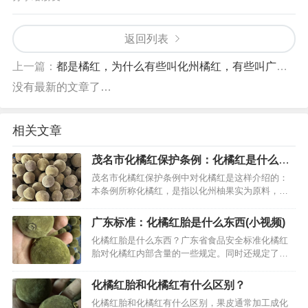
返回列表
上一篇：
都是橘红，为什么有些叫化州橘红，有些叫广西橘红、陆川橘红、吴川橘红？
没有最新的文章了…
相关文章
茂名市化橘红保护条例：化橘红是什么东
西？
茂名市化橘红保护条例中对化橘红是这样介绍的：
本条例所称化橘红，是指以化州柚果实为原料，采
用特殊工艺加工而成的胎果或者果皮。本条例所称
化州柚，是指始种植于化州的一种芸香科常绿小乔
广东标准：化橘红胎是什么东西(小视频)
木，系化橘红的生源植物。化橘红的定义是果或者
化橘红胎是什么东西？广东省食品安全标准化橘红
果皮。和当地人们说的化橘红是一回事。化橘红大
胎对化橘红内部含量的一些规定。同时还规定了果
概就是这样的东西。一些外地消费者可能…
径不要超过6厘米。简单来说，它就是橘红果实，以
及其加工，例如橘红胎片。…
化橘红胎和化橘红有什么区别？
化橘红胎和化橘红有什么区别，果皮通常加工成化