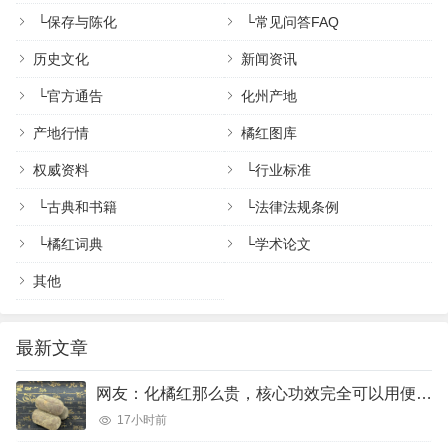
└
保存与陈化
└
常见问答FAQ
历史文化
新闻资讯
└
官方通告
化州产地
产地行情
橘红图库
权威资料
└
行业标准
└
古典和书籍
└
法律法规条例
└
橘红词典
└
学术论文
其他
最新文章
网友：化橘红那么贵，核心功效完全可以用便宜的橘红、陈皮完美代替吗？
17小时前