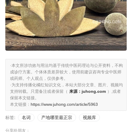
·本文所涉功效与用法均基于传统中医药理论与公开资料，不构
成诊疗方案。个体体质差异较大，使用前建议咨询专业中医师
或药师。个人观点，仅供参考。
·为支持传播化橘红知识文化，本站大部分文章、图片、视频均
支持转载。只需备注或者保留（
来源：juhong.com
）,或者
保留本文链接。
本文链接：
https://www.juhong.com/article/5963
标签:
名词
产地哪里最正宗
视频库
分享给朋友：