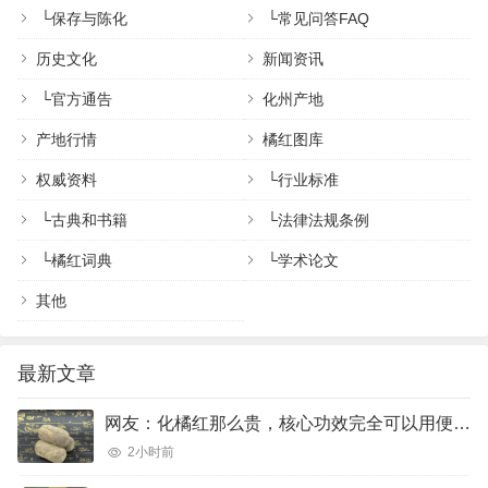
└
保存与陈化
└
常见问答FAQ
历史文化
新闻资讯
└
官方通告
化州产地
产地行情
橘红图库
权威资料
└
行业标准
└
古典和书籍
└
法律法规条例
└
橘红词典
└
学术论文
其他
最新文章
网友：化橘红那么贵，核心功效完全可以用便宜的橘红、陈皮完美代替吗？
2小时前