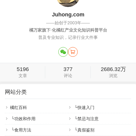
Juhong.com
——始创于2003年——
橘万家旗下·化橘红产业文化知识科普平台
普及专业知识，记录行业大件事
5196
377
2686.32万
文章
评论
浏览
网站分类
橘红百科
└
快速入门
└
功效和作用
└
禁忌与注意
└
食用方法
└
真假鉴别