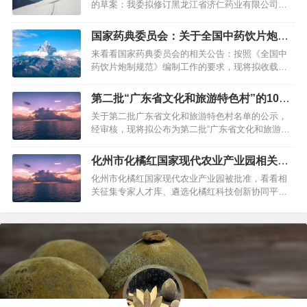
的草案：我委拟修订黑龙江省济仁药业有限公司橘
红痰咳颗粒国家药品标准，为确保标准的科学性、
合理性和适用性，现公示征求意见（详见附件）。
国家药典委员会：关于全国中药饮片炮制
公示期为三个月。请相关单位认真研核，若有异
规范化橘红品种草案的公示
来看看国家药典委员会的相关公告：按照《全国中
议，请及时来函提交反馈意见，并附相关说明、实
药饮片炮制规范》编制工作的要求，现将拟收载的
验数据和联系方式(联系人及电话等)。来…
化橘红炮制规范草案予以公示，征求社会各界意见
（详见附件）。公示期自发布之日起3个月。请认真
第二批“广东省文化和旅游特色村”的104
研核，若有异议，请及时来函提交反馈意见，并附
个村名单
关于第二批广东省文化和旅游特色村名单的公示，
相关说明、实验数据和联系方式。相关单位来函需
经审核，现将拟公布为第二批“广东省文化和旅游特
加盖公章，个人来函需本人签名，同时…
色村”的104个村名单予以公示。公示时间为2020年
12月31日至2021年1月4日。如有异议，可在公示期
化州市化橘红国家现代农业产业园相关征
内通过电话、来信等形式向我厅反映。我厅将依法
集
化州市化橘红国家现代农业产业园被批准，看看相
予以核查处理。附件：拟公布为广东省文化和旅游
关征集专家人才库、遴选化橘红科技创新协同平台
特色村名单广东省…
的相关公告：关于公开征集化州市化橘红国家现
代 农业产业园创建项目专家库人选的公告根据《农
业农村部 财政部关于公布2021年农业产业融合发展
项目创建名单的通知（农计财发〔2021〕10号）文
件精神，化州市…