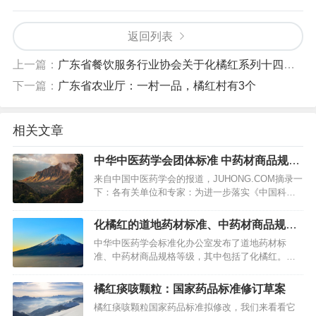
返回列表
上一篇：
广东省餐饮服务行业协会关于化橘红系列十四项团体标准的立项通知
下一篇：
广东省农业厅：一村一品，橘红村有3个
相关文章
中华中医药学会团体标准 中药材商品规格
等级 化橘红（公开征求意见稿）
来自中国中医药学会的报道，JUHONG.COM摘录一
下：各有关单位和专家：为进一步落实《中国科协
所属学会有序承接政府职能扩大试点工作实施方
案》、《深化标准化工作改革方案》、《国家标准
化橘红的道地药材标准、中药材商品规格
委办公室关于开展团体标准试点工作的通知》、
等级公告
中华中医药学会标准化办公室发布了道地药材标
《关于培育和发展团体标准的指导意见》等文件精
准、中药材商品规格等级，其中包括了化橘红。…
神，推动形成一批市场和创新急需的…
橘红痰咳颗粒：国家药品标准修订草案
橘红痰咳颗粒国家药品标准拟修改，我们来看看它