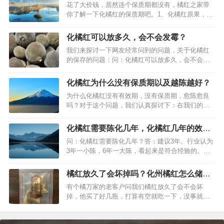
花了大价钱，居然连个保质期都没有，橘红之家带
明袋，密封罐等等的。看到了吗，真正的发霉是这
你了解一下化橘红的保质期吧。1、化橘红原果，原
样的，这样的气味不在芬芳，而是有点异味…
材料的这种，保质期事实上是类似陈皮的，本草纲
目记载：愈陈愈良。这时候主要阴凉干燥处密封保
化橘红可以放多久，会不会发霉？
存，是可以“永久性”保存的。2、橘红果预包装产
我们来探讨一下网友经常问到的问题，关于化橘红
品，例如装在罐子里面的橘红片，理论上也是愈陈
的保存的问题：问：化橘红可以放多久，会不会发
愈良的，不过这种有包装的产品常常…
霉？答：可以放30年（理论上可以永久性保存）。
化橘红可以放多久：只要在化橘红原本干燥的情况
化橘红为什么没有保质期以及越陈越好？
下，存放于密封阴凉的地方，是可以保存很久的。
为什么化橘红没有有效期，没有保质期，愈陈愈良
我们可以每隔3个月看一下，如果遇到受潮的情况，
吗？对于这个问题，我们认真探讨下：在我们的传
那么晒一下太阳，或者自行烘干再保…
统饮片的管理中是没有“保质期”这个概念的，但是我
们可以通过药品的颜色、气味、性状以及有效成分
化橘红需要陈化几年，化橘红几年的效果
含量检验来监督药品质量。一般来说大部分中药，
好，化橘红陈年的更好吗
问：化橘红需要陈化几年？答：建议3年。行业认为
时间越长，有效成分含量越低，特别是含有挥发油
3年一小陈，6年一大陈，看起来是符合经验的。陈
的中药，有些中药没有发霉变质或生…
一陈效果和口感都上升一些。一般是症状不是很严
重的不是需要用到很古老的橘红，那样性价比不
橘红放久了会坏掉吗？化州橘红怎么储
高，毕竟以前的比较珍稀，产量少。化橘红几年的
存，化州橘红可以放多久
有个橘万家的老客户问我们橘红放久了会不会坏
效果好：倒是没有这个结论，是愈陈愈良，时间越
掉，他买了好几瓶，打算有空就吃一下，没事就保
久的就越好。所以化橘红陈年的更好吗…
存。那么化州橘红怎么储存呢，可以放多久呢？原
来化州橘红是属于愈陈愈良的性质的，时间越久效