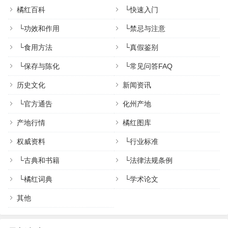
橘红百科
└
快速入门
└
功效和作用
└
禁忌与注意
└
食用方法
└
真假鉴别
└
保存与陈化
└
常见问答FAQ
历史文化
新闻资讯
└
官方通告
化州产地
产地行情
橘红图库
权威资料
└
行业标准
└
古典和书籍
└
法律法规条例
└
橘红词典
└
学术论文
其他