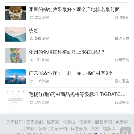
哪里的橘红效果最好？哪个产地排名最前面
252 浏览
真假鉴别
统货
249 浏览
橘红词典
化州的化橘红种植面积上限在哪里？
121 浏览
化州产地
广东省农业厅：一村一品，橘红村有3个
116 浏览
官方通告
毛橘红(胎)药材商品规格等级标准 T/GDATCM 0004－2023
109 浏览
行业标准
|
|
|
|
|
|
关于我们
联系我们
橘万家
化宝山
化宝堂
版权声明
免责声
|
|
|
|
|
|
明
投稿
反馈
文章归档
标签分类
文档
视频库