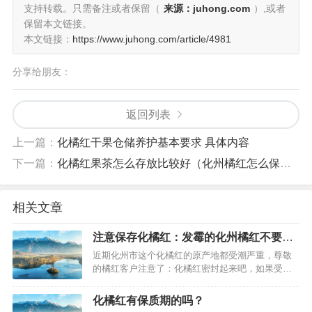
支持转载。只需备注或者保留（
来源：juhong.com
）,或者
保留本文链接。
本文链接：
https://www.juhong.com/article/4981
分享给朋友：
返回列表
上一篇：
化橘红干果仓储养护基本要求 具体内容
下一篇：
化橘红果茶怎么存放比较好（化州橘红怎么保存）
相关文章
注意保存化橘红：发霉的化州橘红不要吃
了
近期化州市这个化橘红的原产地都受潮严重，尊敬
的橘红客户注意了：化橘红密封起来吧，如果受潮
了，下次可以放进烘干设备里面烘一下，去掉水
分，否则容易发霉哦，或者不能保存太久了。在猛
化橘红有保质期的吗？
烈的太阳下也可以晒一下的。密封设备有：密封透