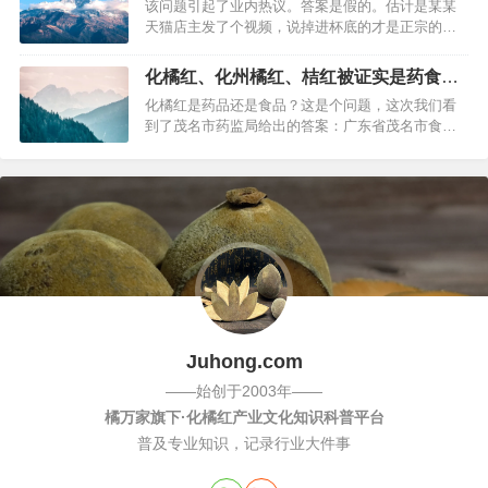
该问题引起了业内热议。答案是假的。估计是某某
问题来了：陈年的橘红是黑色的吗？通常商家都是
天猫店主发了个视频，说掉进杯底的才是正宗的化
这么说的，它这么黑，因为他是陈年的，时…
橘红，浮在水面上的是假的？有没有这等事？如
图，某店铺展示了一个1分钟的视频，试图说明他家
化橘红、化州橘红、桔红被证实是药食同
的橘红才是真品，事实上是吗？事实上，化橘红的
源？
化橘红是药品还是食品？这是个问题，这次我们看
生产方向有2条，一条是食品方向，一条是药品方
到了茂名市药监局给出的答案：广东省茂名市食品
向。很明显，视频当中右边的杯子的“*…
药品监督管理局茂食药监办函（2007）37号答复函
市质量技术监督局：贵局发来的茂质监局函[2007]47
号收悉，现就文中提出的“关于化州出产的'橘红'; 是
否与《卫生部关于进一步规范保健食品原料管…
Juhong.com
——始创于2003年——
橘万家旗下·化橘红产业文化知识科普平台
普及专业知识，记录行业大件事