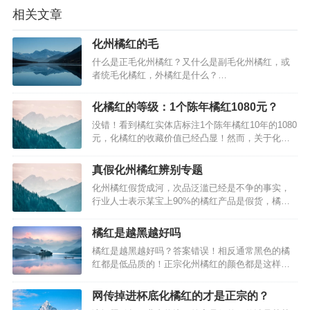
相关文章
化州橘红的毛
什么是正毛化州橘红？又什么是副毛化州橘红，或
者统毛化橘红，外橘红是什么？…
化橘红的等级：1个陈年橘红1080元？
没错！看到橘红实体店标注1个陈年橘红10年的1080
元，化橘红的收藏价值已经凸显！然而，关于化橘
红的等级，目前其实是不存在的！关于化橘红的等
级的：A级！这只不过是人们口头的约定，并没有类
真假化州橘红辨别专题
似旅游景区的AAAAA级之类的标准，也没有5星际
化州橘红假货成河，次品泛滥已经是不争的事实，
大酒店的标准。不过如果可以建立一个化橘红的等
行业人士表示某宝上90%的橘红产品是假货，橘红
级质量标准，这个是好事…
之家已经表示无可奈何。但是至少有一点是橘红之
家可以做的，教大家辨别真假化州橘红，避免上当
橘红是越黑越好吗
受骗。事实上，不少人去到化州橘红专卖店购买就
橘红是越黑越好吗？答案错误！相反通常黑色的橘
以为万事大吉，都是错的。通常骗子是怎样做到真
红都是低品质的！正宗化州橘红的颜色都是这样的
假化州橘红混淆的呢？采用其他地区的…
多：感官特色：果皮表面黄绿或青褐色，密布茸
毛，有小油室，气味芳香。味苦、微辛；参考自：
网传掉进杯底化橘红的才是正宗的？
关于批准对化橘红实施地理标志产品保护的公告。