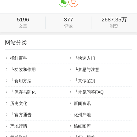
5196
377
2687.35万
文章
评论
浏览
网站分类
橘红百科
└
快速入门
└
功效和作用
└
禁忌与注意
└
食用方法
└
真假鉴别
└
保存与陈化
└
常见问答FAQ
历史文化
新闻资讯
└
官方通告
化州产地
产地行情
橘红图库