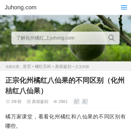
Juhong.com
首页
橘红百科
真假鉴别
当前位置：
>
>
> 正文内容
正宗化州橘红八仙果的不同区别（化州
桔红八仙果）
3年前
真假鉴别
2861
橘万家课堂，看看化州橘红和八仙果的不同区别有
哪些。