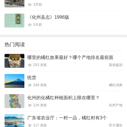
3天前
《化州县志》1996版
3天前
热门阅读
哪里的橘红效果最好？哪个产地排名最前面
253 浏览
真假鉴别
统货
249 浏览
橘红词典
化州的化橘红种植面积上限在哪里？
124 浏览
化州产地
广东省农业厅：一村一品，橘红村有3个
117 浏览
官方通告