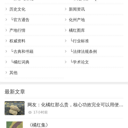
历史文化
新闻资讯
└
官方通告
化州产地
产地行情
橘红图库
权威资料
└
行业标准
└
古典和书籍
└
法律法规条例
└
橘红词典
└
学术论文
其他
最新文章
网友：化橘红那么贵，核心功效完全可以用便宜的橘红、陈皮完美代替吗？
17小时前
《橘红集》