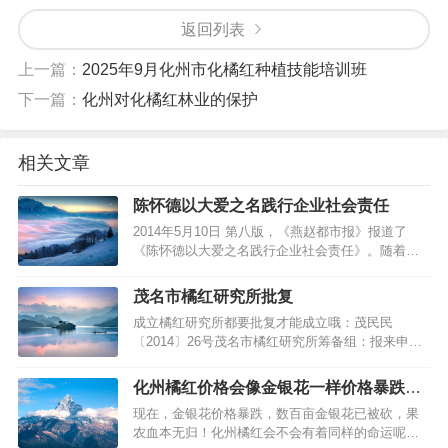
返回列表
上一篇：
2025年9月化州市化橘红种植技能培训班
下一篇：
化州对化橘红林业的保护
相关文章
陈怀德以大爱之名践行企业社会责任
2014年5月10日 第八版，《燕赵都市报》报道了
《陈怀德以大爱之名践行企业社会责任》。随着每
年五月第三个星期日,也即全国助残日，5.18全国助
残日，即将到来，新一轮的慈善氛围悄然升起，且
茂名市橘红研究所批复
2014年4月25日，第十一届中国慈善榜颁奖仪式热潮
成立橘红研究所都要批复才能成立哦：茂民民
尚未退去。《燕赵都市报》又报道了陈怀德先生的
〔2014〕26号茂名市橘红研究所筹备组：报来申请
大爱企业责任感。…
成立茂名市橘红研究所的材料收悉。经审查，符合
国务院《民办非企业单位登记管理暂行条例》的规
化州橘红价格会像金银花一样价格暴跌
定，同意茂名市橘红研究所成立登记，具备法人资
吗？
现在，金银花价格暴跌，数百亩金银花已被砍，果
格，发给《民办非企业单位（法人）登记证书》。
农血本无归！化州橘红会不会有着同样的命运呢？
请按有关规定履行民办非企业单位法人…