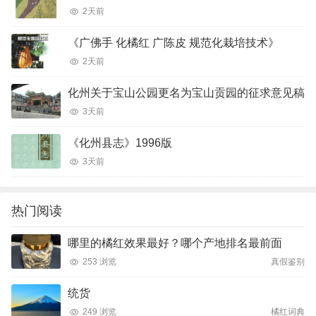
2天前
《广佛手 化橘红 广陈皮 规范化栽培技术》
2天前
化州关于宝山公园更名为宝山贡园的征求意见稿
3天前
《化州县志》1996版
3天前
热门阅读
哪里的橘红效果最好？哪个产地排名最前面
253 浏览
真假鉴别
统货
249 浏览
橘红词典