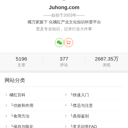
Juhong.com
——始创于2003年——
橘万家旗下·化橘红产业文化知识科普平台
普及专业知识，记录行业大件事
5196
377
2687.35万
文章
评论
浏览
网站分类
橘红百科
└
快速入门
└
功效和作用
└
禁忌与注意
└
食用方法
└
真假鉴别
└
保存与陈化
└
常见问答FAQ