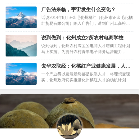
首先金银花是这样的：金银花，又名忍冬，“金银花”
一名出自《本草纲目》，由于忍冬花初开为白色，
广告法来临，宇宙发生什么变化？
后转为黄色，因此得名金银花。金银花与山银花的
话说2014年8月正金毛化州橘红（化州市正金毛化橘
区别其实只是品种与产地的区别；山银花指的是华
红贸易有限公司）陷入广告门，遭到广州工商检
南地区的金银花吧。他们差别其实不…
查；现在2015年9月1日开始新实施的广告法正式来
临，化橘红企业需要特别注意，特别地，一些广州
说到做到：化州成立2所农村电商学校
化州橘红专卖店（橘红连锁店）、化州橘红专卖店
说到做到，化州农村淘宝的电商人才培训工程计划
需要注意：《 食品广告之化州橘红》。关于新广告
马上实施。为提升农村青年电子商务运营能力，帮
法，橘红之家在此总结一下…
助农村电商人才成长成才，9月16日，化州市2所市
级农村电商人才培训学校分别在市劳动就业培训中
去华农取经：化橘红产业健康发展，人才
心和市职业技术学校正式挂牌成立。第一期农村电
是关键！
一个产业得以发展最终都是依靠人才，将理想变现
商骨干人才培训班面向农村青年免费开课。当天，
实，化州政府切实推进化州橘红人才的杨帆计划，
在市委组织部、市人社局、团市委等…
近期，由化州市中共市委组织部组织的一次赴华南
农业大学培训班开班。与此同时，橘红之家正在为
大家更新关于种植栽培的相关知识：《化橘红栽培
与加工》；…