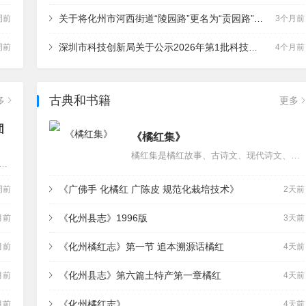
关于将化州市河西街道“陵园路”更名为“贡园路”的公示
周前
3个月前
深圳市科技创新局关于公示2026年第1批科技计划验收通过和结题项目（非基础研究类）的通知
周前
4个月前
古典和书籍
多
更多
团
《橘红集》
橘红集是橘红故事、古诗文、现代诗文、历史文化的集合，一本书。…
药学会2018年发布的《中药材商品规格等级 化橘红》标准是怎样的：…
《广佛手 化橘红 广陈皮 规范化栽培技术》
周前
2天前
《化州县志》1996版
月前
3天前
《化州橘红志》第一节 追本溯源话橘红
月前
4天前
《化州县志》第六篇土特产第一章橘红
月前
4天前
《化州橘红志》
月前
4天前