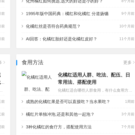
​化州橘红如何挑选,选大的好还是小的好？
月前
8个月前
1995年版中国药典：橘红和化橘红 分道扬镳
月前
9个月前
化橘红丝是否符合药典规范？
月前
10个月前
AI回答：化橘红胎好还是化橘红皮好？
月前
11个月前
食用方法
多
更多
完
化橘红适用人群、吃法、配伍、日
代
常用法、搭配使用
奇效吗？答：橘万家：这个我知道。首先说得太绝对了，不可能是包治一切的，不是神药。另外一点，你说对了，确实是可以用便宜的橘红代替的，例如其他产区的橘红，例如陆川橘红、吴川橘红，也就是化州附近的产区的橘红，不过市…
化橘红适合哪些人群食用，有什么食用方法、药材配伍、日常吃法、煲汤：…
成熟的化橘红果是否可以直接吃？当水果吃？
天前
1周前
橘红片单独冲泡,还是和其他一起泡？
天前
3个月前
3种化橘红的食疗方，搭配使用方法
周前
7个月前