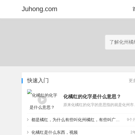
Juhong.com
快速入门
更
化橘红的化字是什么意思？
原来化橘红的化字的意思指的就是化州市的化。一般来说，道地药材通常的命名方式都是产区产地加上药
都是橘红，为什么有些叫化州橘红，有些叫广西橘红、陆川橘红、吴川橘红？
9个
化橘红是什么东西，视频
2