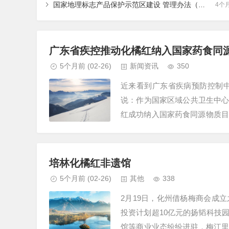
国家地理标志产品保护示范区建设 管理办法（试行）
4个
广东省疾控推动化橘红纳入国家药食同
5个月前
(02-26)
新闻资讯
350
近来看到广东省疾病预防控制
说：作为国家区域公共卫生中
红成功纳入国家药食同源物质目
…
培林化橘红非遗馆
5个月前
(02-26)
其他
338
2月19日，化州借杨梅商会成
投资计划超10亿元的扬韬科技
馆等商业业态纷纷进驻，梅江