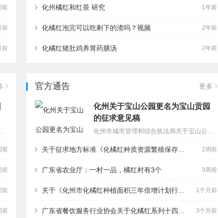
化州橘红和红茶 研究
周前
1年前
化橘红泡完可以吃剩下的渣吗？视频
月前
2年前
化橘红猪肚鸡养胃药膳汤
月前
2年前
官方通告
多
更多
园
化州关于宝山公园更名为宝山贡园
的征求意见稿
区域文化名片，提升城市公园文化品位与品牌辨识度，进一步规范地名管理工作，依据《地名管理条例》《城市公园管理条例》等相关规定，结合宝山公园历史底蕴、区位特色及城市文化发展规划，我单位拟将现有“宝山公园”正式更名…
化州市城市管理和综合执法局关于宝山公园更名为宝山贡园的征求意见稿为深入挖掘本土历史文脉，擦亮区域文化名片，提升城市公园文化品位与品牌辨识度，进一步规范地名管理工作，依据《地名管理条例》《城市公园管理条例》等相关规定，结合宝山公园历史底蕴、区位特色及城市文化发展规划，我单位拟将现有“宝山公园”正式更名…
关于征求地方标准《化橘红种质资源繁殖保存更新技术规程》（送审稿）意见的公告
周前
2周前
广东省农业厅：一村一品，橘红村有3个
周前
3周前
关于《化州市化橘红种植面积三年倍增计划行动方案》奖补申报工作的通知
周前
1个月前
广东省餐饮服务行业协会关于化橘红系列十四项团体标准的立项通知
周前
3个月前