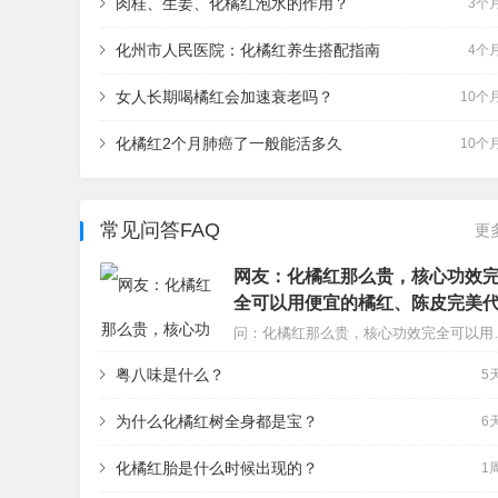
肉桂、生姜、化橘红泡水的作用？
3个
化州市人民医院：化橘红养生搭配指南
4个
女人长期喝橘红会加速衰老吗？
10个
化橘红2个月肺癌了一般能活多久
10个
常见问答FAQ
更
网友：化橘红那么贵，核心功效
全可以用便宜的橘红、陈皮完美
替吗？
问：化橘红那么贵，核心功效完全可以用便宜的橘红、陈皮完美代替吗？它真的具备包治一切慢性咳嗽的
粤八味是什么？
5
为什么化橘红树全身都是宝？
6
化橘红胎是什么时候出现的？
1