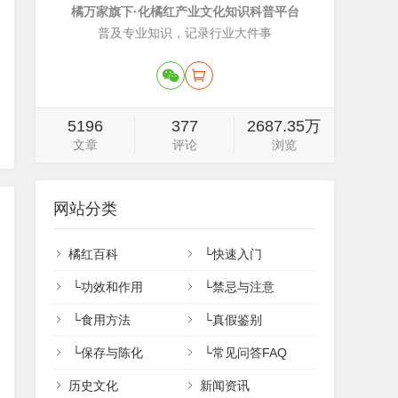
橘万家旗下·化橘红产业文化知识科普平台
普及专业知识，记录行业大件事
5196
377
2687.35万
文章
评论
浏览
网站分类
橘红百科
└
快速入门
└
功效和作用
└
禁忌与注意
└
食用方法
└
真假鉴别
└
保存与陈化
└
常见问答FAQ
历史文化
新闻资讯