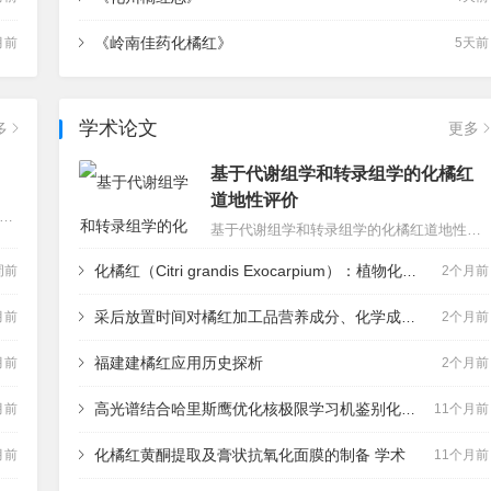
《岭南佳药化橘红》
月前
5天前
学术论文
多
更多
基于代谢组学和转录组学的化橘红
道地性评价
例（2016年12月1日广东省第十二届人民代表大会常务委员会第二十九次会议通过 根据2025年1月12日广东省第十四届人民代表大会常务委员会第十五次会议《关于修改〈广东省岭南中药材保护条例〉〈广东省失业保险条例〉的决定》修正）目录第一章 总 则第二章 一般规定第三章 种源保护…
基于代谢组学和转录组学的化橘红道地性评价作者： 黄海婷¹²³⁴,#、刘宇¹²³⁴,#、苏建木¹²³⁴、梁香秀¹²³⁴、吴鸿¹²³⁴,、白玫¹²³⁴,¹ 华南农业大学广东省中兽医药与天然药物技术研究中心，广州市五山路 510642 ² 华南农业大学岭南现代农业科学与技术广东省实验室，广州市五山路 5…
化橘红（Citri grandis Exocarpium）：植物化学、生物活性、功能性食品开发及人工智能驱动策略
周前
2个月前
采后放置时间对橘红加工品营养成分、化学成分及抗氧化活性的影响
月前
2个月前
福建建橘红应用历史探析
月前
2个月前
高光谱结合哈里斯鹰优化核极限学习机鉴别化橘红胎切片年份 学术
月前
11个月前
化橘红黄酮提取及膏状抗氧化面膜的制备 学术
月前
11个月前