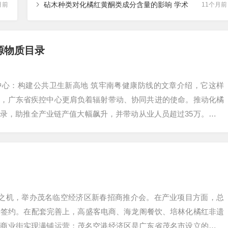
砧木种类对化橘红黄酮类成分含量的影响 学术
月前
11个月前
源物质目录
中心：构建公共卫生新高地 筑牢南粤健康防线的文章介绍，它这样
心，广东省疾控中心更肩负着辐射带动、协同共进的使命。推动化橘
录，助推全产业链产值大幅飙升，并带动从业人员超过35万。。。
立之机，举办茂名临空经济区新春招商推介会。在产业项目方面，总
园签约。在配套完善上，高盛客电商、海龙阁餐饮、培林化橘红非遗
里商业街实现满铺运营；茂名空港经济区是广东省茂名市设立的第四