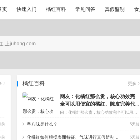
首页
快速入门
橘红百科
常见问答
真假鉴别
食
橘红百科
多
更多
网友：化橘红那么贵，核心功效完
全可以用便宜的橘红、陈皮完美代
材名的方式进行的。例如新会陈皮、广藿香、电白沉香、川贝母等等。所以化橘红的化字表明橘红的产区是化州。也叫作化州橘红。这些道地药材都是经过人们长期的论证得出来的结论。和其他地区的药材相比较，道地的效果通常更好。…
替吗？
问：化橘红那么贵，核心功效完全可以用便宜的橘红、陈皮完美代替吗？它真的具备包治一切慢性咳嗽的奇效吗？答：橘万家：这个我知道。首先说得太绝对了，不可能是包治一切的，不是神药。另外一点，你说对了，确实是可以用便宜的橘红代替的，例如其他产区的橘红，例如陆川橘红、吴川橘红，也就是化州附近的产区的橘红，不过市…
粤八味是什么？
月前
5天前
化橘红如何根据表面特征、气味进行真假辨别区分？
年前
5天前