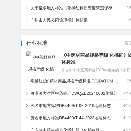
关于征求地方标准《化橘红种质资源繁殖保存更新技术规程》（送审稿）意见的公告
2
广州市人民公园惊现橘红树结果
3
行业标准
更
《中药材商品规格等级 化橘红》
体标准
来自中华中医
毛橘红(胎)药材商品规格等级标准 T/GDATCM 0004－2023
2
粤港澳大湾区中药标准DWQZB20240002化橘红
3个
茂名市地方标准DB4409/T 06-2019地理标志产品 化橘红
4个
茂名市地方标准DB4409/T 44-2023地理标志产品 化橘红质量等级
4个
广东省中药材标准化橘红胎（化橘红珠）
4个