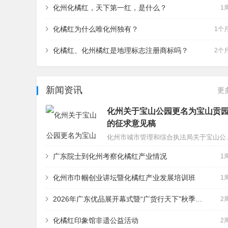
化州化橘红，天下第一红，是什么？
1
化橘红为什么唯化州独有？
1个
化橘红、化州橘红是地理标志注册商标吗？
2个
新闻资讯
更
化州关于宝山公园更名为宝山贡
的征求意见稿
化州市城市管理和综合执法局关于宝山公园更名为宝山贡园的征求意见稿为深入挖掘本土历史文脉，擦亮
广东院士到化州考察化橘红产业情况
1
化州市巾帼创业讲坛暨化橘红产业发展培训班
1
2026年广东优品展开幕式暨“广货行天下”秋季行动启动
2
化橘红印象馆非遗公益活动
2