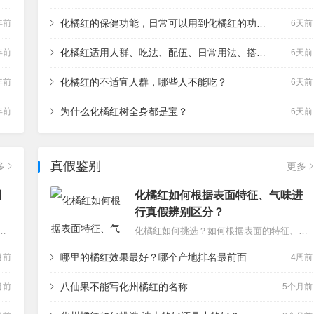
化橘红的保健功能，日常可以用到化橘红的功效吗？
年前
6天前
化橘红适用人群、吃法、配伍、日常用法、搭配使用
年前
6天前
化橘红的不适宜人群，哪些人不能吃？
年前
6天前
为什么化橘红树全身都是宝？
年前
6天前
真假鉴别
多
更多
到
化橘红如何根据表面特征、气味进
行真假辨别区分？
橘红，是否可以有养生的作用，化橘红的功效适合哪些保健领域？我们根据书本来看看它到底写了什么，我们对此可以学习到什么：…
化橘红如何挑选？如何根据表面的特征、气味进行区分？…
哪里的橘红效果最好？哪个产地排名最前面
月前
4周前
八仙果不能写化州橘红的名称
月前
5个月前